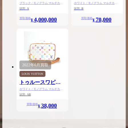
ブラック / モノグラム マルチカラ
ホワイト / モノグラム マルチカラ
ー
ー
状態:
A
状態:
B
4,000,000
70,000
買取価格
買取価格
¥
¥
2026.04.10
2025.05.16
希少なリザード素材のバーキンの買取価格や
ケリーアドの買取価
高く売るためのポイントを徹底解説
取相場や高く売れる
バーキン相場解説
ケリー相場解
2022年
6月
買取
LOUIS VUITTON
トゥルースワピテ
コラムをさらにみる
ィ
ホワイト / モノグラム マルチカラ
ー
状態:
AB
38,000
買取価格
¥