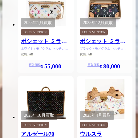
2025年
1月
買取
2023年
12月
買取
買取実績はこちらから
LOUIS VUITTON
LOUIS VUITTON
ポシェット ミラ
ポシェット ミラ
MM
MM
ホワイト / モノグラム マルチカラ
ブラック / モノグラム マルチカラ
ー
ー
状態:
AB
状態:
AB
55,000
80,000
買取価格
買取価格
¥
¥
2023年
10月
買取
2023年
4月
買取
LOUIS VUITTON
LOUIS VUITTON
アルゼール70
ウルスラ