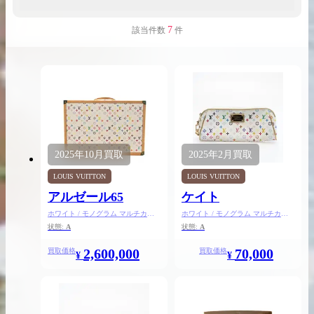
7
該当件数
件
出張買取の
宅配買取の
お申込み
お申込み
2025年
10月
買取
2025年
2月
買取
LINE査定
LOUIS VUITTON
LOUIS VUITTON
アルゼール65
ケイト
ホワイト / モノグラム マルチカラ
ホワイト / モノグラム マルチカラ
ー
ー
状態:
A
状態:
A
2,600,000
70,000
買取価格
買取価格
¥
¥