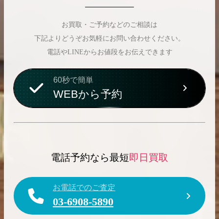
お買取・ご予約などのご相談は
下記よりどうぞお気軽にお問い合わせください。
電話やLINEからお値段をお伝えできます
2026.04.10
2025.05.16
希少なリザード素材のバーキンの買取価格や
ケリーアドの買取価
60秒で簡単
高く売るためのポイントを徹底解説
取相場や高く売れる
WEBから予約
バーキン相場解説
ケリー相場解
コラムをさらにみる
電話予約なら最短
即日買取
お電話でのご査定
03-6908-5890