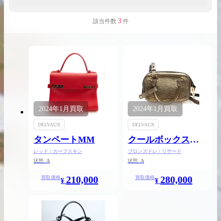
3
該当件数
件
出張買取の
宅配買取の
お申込み
お申込み
2024年
1月
買取
2024年
1月
買取
LINE査定
DELVAUX
DELVAUX
タンペートMM
クールボックスナ
ノ
レッド / カーフスキン
ブロンズドレ / リザード
状態:
A
状態:
A
210,000
280,000
買取価格
買取価格
¥
¥