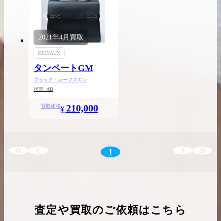
2021年
4月
買取
買取実績はこちらから
DELVAUX
タンペートGM
ブラック / カーフスキン
状態:
AB
210,000
買取価格
¥
1
査定や買取のご依頼はこちら