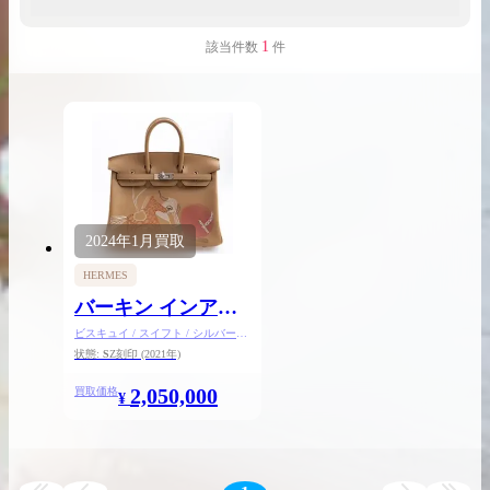
1
該当件数
件
出張買取の
宅配買取の
お申込み
お申込み
2024年
1月
買取
LINE査定
HERMES
バーキン インアン
ドアウト25
ビスキュイ / スイフト / シルバー金
具
状態:
S
Z刻印
(2021年)
2,050,000
買取価格
¥