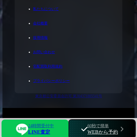
私たちについて
会社概要
採用情報
お問い合わせ
宅配買取利用規約
プライバシーポリシー
東京都公安委員会許可 第304371805541号
© 2023 FirstClass.
24時間受付中
60秒で簡単
LINE査定
WEBから予約