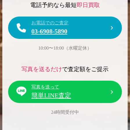
電話予約なら最短
即日買取
お電話でのご査定
03-6908-5890
2026.04.10
2025.05.16
希少なリザード素材のバーキンの買取価格や
ケリーアドの買取価
10:00〜18:00（水曜定休）
高く売るためのポイントを徹底解説
取相場や高く売れる
バーキン相場解説
ケリー相場解
写真を送るだけ
で査定額をご提示
写真を送って
コラムをさらにみる
簡単LINE査定
24時間受付中