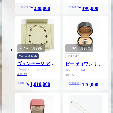
280,000
490,000
買取価格
買取価格
¥
¥
買取実績はこちらから
2026年
3月
買取
2026年
3月
買取
VanCleef&Arpels
BVLGARI
ヴィンテージ アル
ビーゼロワンリン
ハンブラ ネックレ
グ
ゴールド / オニキス / K18YG
ホワイト / K18WG
状態:
AB
ス 10P
状態:
A
1,010,000
買取価格
170,000
買取価格
¥
¥