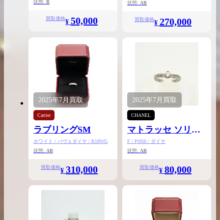
状態:
B
状態:
AB
50,000
買取価格
270,000
買取価格
¥
¥
2025年
7月
買取
2025年
7月
買取
Cartier
CHANEL
ラブリングSM
マトラッセ ソリテ
ール リング
ホワイト / パヴェダイヤ / K18WG
F / Pt950 / ダイヤ
状態:
AB
状態:
AB
310,000
80,000
買取価格
買取価格
¥
¥