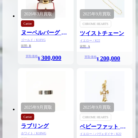
2026年
3月
買取
2025年
9月
買取
Cartier
CHROME HEARTS
ヌーベルバーグ リ
ツイストチェーン
2026.04.10
2025.05.16
ング
ゴールド / K18YG
イエロー / K22
状態:
B
状態:
A
希少なリザード素材のバーキンの買取価格や
ケリーアドの買取価
高く売るためのポイントを徹底解説
取相場や高く売れる
300,000
買取価格
200,000
買取価格
¥
¥
バーキン相場解説
ケリー相場解
コラムをさらにみる
2025年
9月
買取
2025年
9月
買取
Cartier
CHROME HEARTS
ラブリング
ベビーファット チ
ャーム
ホワイト / K18WG
イエロー / パヴェダイヤ / K22