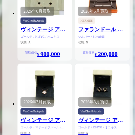
2026年
6月
買取
2026年
5月
買取
VanCleef&Arpels
HERMES
出張買取の
宅配買取の
ヴィンテージ アル
ファランドール ネ
お申込み
お申込み
ハンブラ ネックレ
ックレスロング
ゴールド / K18YG / オニキス
シルバー / Silver925
状態:
A
状態:
N
ス 10P
900,000
200,000
買取価格
買取価格
¥
¥
LINE査定
2026年
3月
買取
2026年
3月
買取
VanCleef&Arpels
VanCleef&Arpels
ヴィンテージ アル
ヴィンテージ アル
ハンブラ ネックレ
ハンブラ ピアス
ゴールド / マザーオブパール /
ゴールド / K18YG / オニキス
K18YG
状態:
A
状態:
A
ス