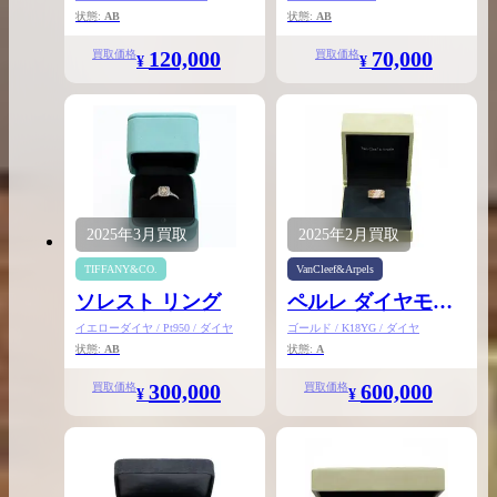
状態:
AB
状態:
AB
120,000
70,000
買取価格
買取価格
¥
¥
2025年
3月
買取
2025年
2月
買取
TIFFANY&CO.
VanCleef&Arpels
ソレスト リング
ペルレ ダイヤモン
ド リング 5連
イエローダイヤ / Pt950 / ダイヤ
ゴールド / K18YG / ダイヤ
状態:
AB
状態:
A
300,000
600,000
買取価格
買取価格
¥
¥