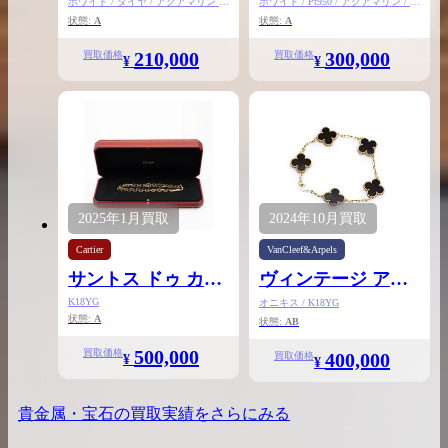
ホワイト / ダイヤ / アクアマリン /
ホワイト / Pt950 / アクアマリン / ダ
Pt950
イヤ
状態:
A
状態:
A
210,000
300,000
買取価格
買取価格
¥
¥
2025年
1月
買取
2024年
10月
買取
Cartier
VanCleef&Arpels
サントス ドゥ カル
ヴィンテージ アル
ティエ ネックレス
ハンブラ ブレスレ
K18YG
オニキス / K18YG
状態:
A
SM
状態:
AB
ット
500,000
買取価格
400,000
買取価格
¥
¥
貴金属・宝石
の買取実績をさらにみる