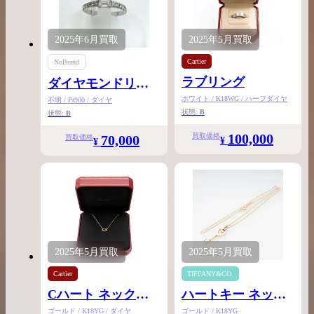
2025年
6月
買取
2025年
5月
買取
Cartier
NoBrand
ラブリング
ダイヤモンドリン
グ
ホワイト / K18WG / ハーフダイヤ
不明 / Pt900 / ダイヤ
状態:
B
状態:
B
100,000
買取価格
70,000
買取価格
¥
¥
2025年
5月
買取
2025年
5月
買取
Cartier
TIFFANY&CO.
Cハート ネックレ
ハートキー ネック
ス
レス
ゴールド / K18YG / ダイヤ
ゴールド / K18YG