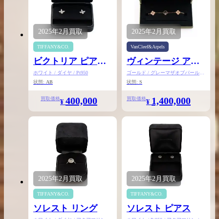
2025年
2月
買取
2025年
2月
買取
TIFFANY&CO.
VanCleef&Arpels
ビクトリア ピアス
ヴィンテージ アル
ミディアム
ハンブラ ブレスレ
ホワイト / ダイヤ / Pt950
ゴールド / グレーマザオブパール /
K18PG / ダイヤ
状態:
AB
状態:
S
ット
400,000
1,400,000
買取価格
買取価格
¥
¥
2025年
2月
買取
2025年
2月
買取
TIFFANY&CO.
TIFFANY&CO.
ソレスト リング
ソレスト ピアス