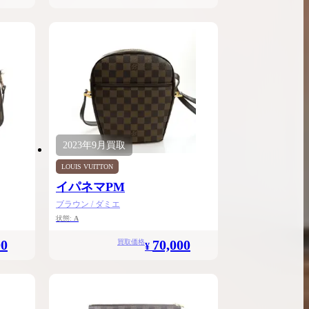
2023年
9月
買取
LOUIS VUITTON
イパネマPM
ブラウン / ダミエ
状態:
A
00
70,000
買取価格
¥