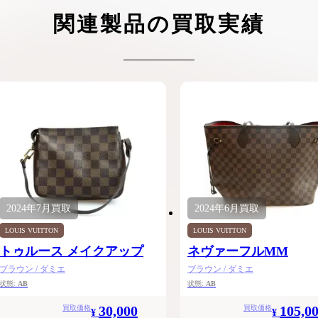
ケリーアドの買取価格が高騰中！リアルな買
ヴァンクリーフのアルハ
関連製品の買取実績
取相場や高く売れるコツを解説
取価格は？相場高騰で全
ップしています
ケリー相場解説
ヴァンクリ相場解
2024年
7月
買取
2024年
6月
買取
LOUIS VUITTON
LOUIS VUITTON
トゥルース メイクアップ
ネヴァーフルMM
ブラウン / ダミエ
ブラウン / ダミエ
状態:
AB
状態:
AB
30,000
105,0
買取価格
買取価格
¥
¥