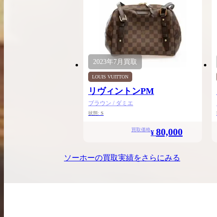
2023年
7月
買取
LOUIS VUITTON
リヴィントンPM
ブラウン / ダミエ
状態:
S
80,000
買取価格
¥
ソーホー
の買取実績をさらにみる