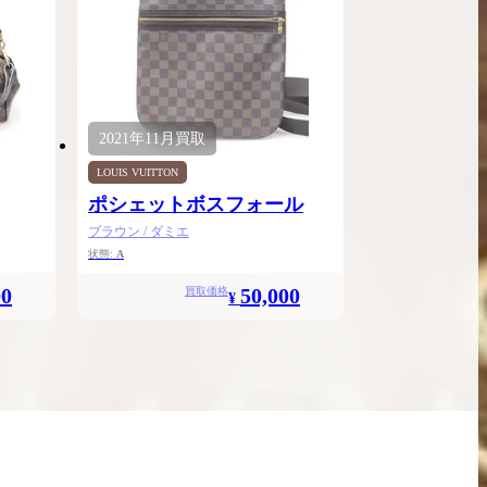
2021年
11月
買取
LOUIS VUITTON
ポシェットボスフォール
ブラウン / ダミエ
状態:
A
00
50,000
買取価格
¥