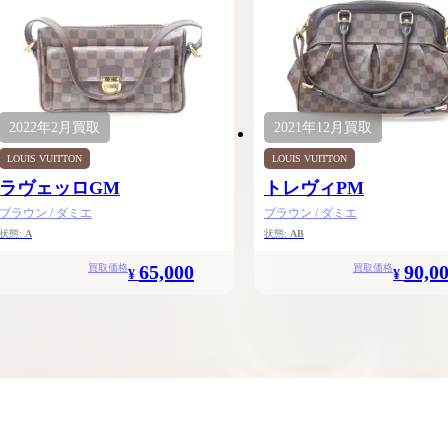
2022年
2月
買取
2021年
12月
買取
LOUIS VUITTON
LOUIS VUITTON
ラヴェッロGM
トレヴィPM
ブラウン / ダミエ
ブラウン / ダミエ
状態:
A
状態:
AB
65,000
90,0
買取価格
買取価格
¥
¥