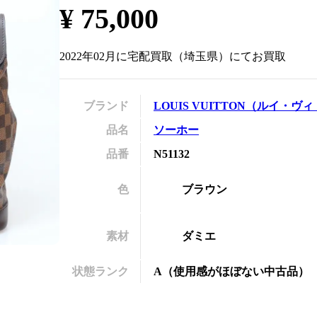
¥
75,000
の
2022年02月
に
宅配買取
（
埼玉県
）にてお買取
ブランド
LOUIS VUITTON
（
ルイ・ヴィ
品名
ソーホー
品番
N51132
色
ブラウン
素材
ダミエ
状態ランク
A
（
使用感がほぼない中古品
）