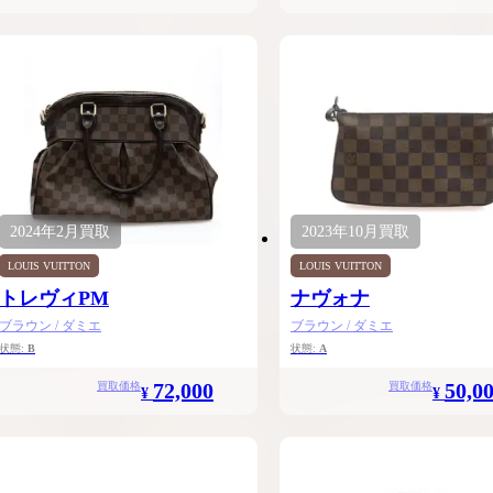
2024年
2月
買取
2023年
10月
買取
LOUIS VUITTON
LOUIS VUITTON
トレヴィPM
ナヴォナ
ブラウン / ダミエ
ブラウン / ダミエ
状態:
B
状態:
A
72,000
50,0
買取価格
買取価格
¥
¥