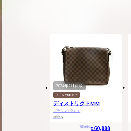
希少なリザード素材のバーキンの買取価格や
高く売るためのポイントを徹底解説
バーキン相場解説
コラムをさらにみる
2024年
7月
買取
LOUIS VUITTON
ディストリクトMM
ブラウン / ダミエ
状態:
A
60,000
買取価格
¥