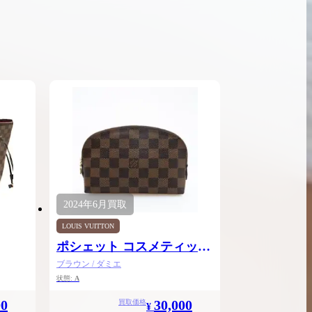
ンブラシリーズの買
ケリー35の買取価格はどれくらい？実績に基
体的に買取価格がア
づいた買取目安や査定ポイントを解説
ケリー相場解説
説
2024年
6月
買取
LOUIS VUITTON
ポシェット コスメティック
PM
ブラウン / ダミエ
状態:
A
00
30,000
買取価格
¥