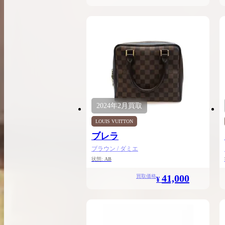
2024年
2月
買取
LOUIS VUITTON
ブレラ
ブラウン / ダミエ
状態:
AB
41,000
買取価格
¥