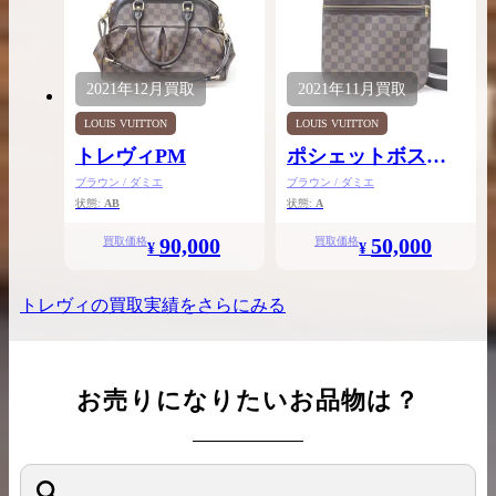
2021年
12月
買取
2021年
11月
買取
LOUIS VUITTON
LOUIS VUITTON
トレヴィPM
ポシェットボスフ
ォール
ブラウン / ダミエ
ブラウン / ダミエ
状態:
AB
状態:
A
90,000
50,000
買取価格
買取価格
¥
¥
トレヴィ
の買取実績をさらにみる
お売りになりたいお品物は？