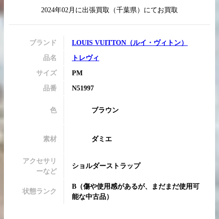
2024年02月
に
出張買取
（
千葉県
）にてお買取
ブランド
LOUIS VUITTON
（
ルイ・ヴィトン
）
買取実績はこちらから
品名
トレヴィ
サイズ
PM
品番
N51997
色
ブラウン
素材
ダミエ
アクセサリ
ショルダーストラップ
ーなど
B
（
傷や使用感があるが、まだまだ使用可
状態ランク
能な中古品
）