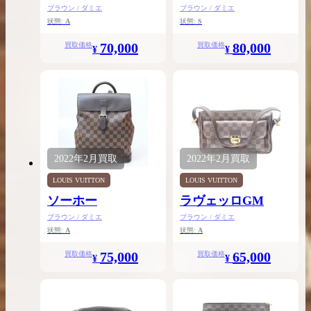
ブラウン / ダミエ
ブラウン / ダミエ
状態:
A
状態:
S
70,000
80,000
買取価格
買取価格
¥
¥
2022年
2月
買取
2022年
2月
買取
LOUIS VUITTON
LOUIS VUITTON
ソーホー
ラヴェッロGM
ブラウン / ダミエ
ブラウン / ダミエ
状態:
A
状態:
A
75,000
65,000
買取価格
買取価格
¥
¥