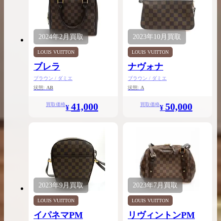
2024年
2月
買取
2023年
10月
買取
LOUIS VUITTON
LOUIS VUITTON
ブレラ
ナヴォナ
ブラウン / ダミエ
ブラウン / ダミエ
状態:
AB
状態:
A
41,000
50,000
買取価格
買取価格
¥
¥
2023年
9月
買取
2023年
7月
買取
LOUIS VUITTON
LOUIS VUITTON
イパネマPM
リヴィントンPM