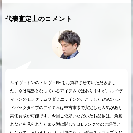
代表査定士のコメント
2026.04.10
2025.05.16
希少なリザード素材のバーキンの買取価格や
ケリーアドの買取価
高く売るためのポイントを徹底解説
取相場や高く売れる
バーキン相場解説
ケリー相場解
ルイヴィトンのトレヴィPMをお買取させていただきまし
た。今は廃盤となっているアイテムではありますが、ルイヴ
コラムをさらにみる
ィトンのモノグラムやダミエラインの、こうした2WAYハン
ドバッグタイプのアイテムは中古市場で安定した人気があり
高価買取が可能です。今回ご依頼いただいたお品物は、角擦
れなども見られたため状態に関してはBランクでのご評価と
はなってしまいましたが、付属のショルダーストラップなど