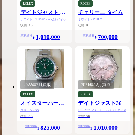
ROLEX
ROLEX
デイトジャスト パ
チェリーニ タイム
ールマスター29
ホワイト / K18WG / ベゼルダイヤ
ホワイト / K18PG
状態:
AB
状態:
B
1,010,000
700,000
買取価格
買取価格
¥
¥
2022年
2月
買取
2021年
12月
買取
ROLEX
ROLEX
オイスターパーペ
デイトジャスト36
チュアル31
グリーン / SS
ピンクフラワー / SS / ベゼルダイヤ
状態:
AB
状態:
AB
825,000
1,010,000
買取価格
買取価格
¥
¥