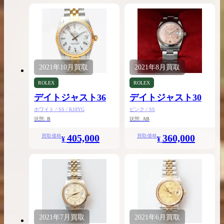
2021年
10月
買取
2021年
8月
買取
ROLEX
ROLEX
デイトジャスト36
デイトジャスト30
ホワイト / SS / K18YG
ピンク / SS
状態:
B
状態:
AB
405,000
360,000
買取価格
買取価格
¥
¥
2021年
7月
買取
2021年
6月
買取