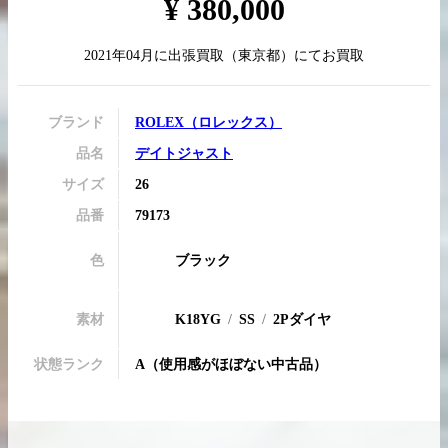
¥
380,000
2021年04月
に
出張買取
（
東京都
）にてお買取
買取実績はこちらから
ブランド
ROLEX
（
ロレックス
）
品名
デイトジャスト
サイズ
26
品番
79173
色
ブラック
素材
K18YG
SS
2Pダイヤ
状態ランク
A
（
使用感がほぼない中古品
）