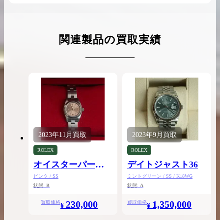
関連製品の買取実績
2023年
11月
買取
2023年
9月
買取
ROLEX
ROLEX
オイスターパーペ
デイトジャスト36
チュアル24
ピンク / SS
ミントグリーン / SS / K18WG
状態:
B
状態:
A
230,000
1,350,000
買取価格
買取価格
¥
¥