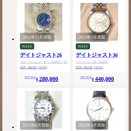
2022年
11月
買取
2022年
7月
買取
ROLEX
ROLEX
デイトジャスト26
デイトジャスト36
ブルーコンピューター / K18YG / SS
シャンパン / SS / K18YG
状態:
AB
E番
(1990年)
状態:
AB
X番
(1991年)
280,000
440,000
買取価格
買取価格
¥
¥
2022年
6月
買取
2022年
4月
買取