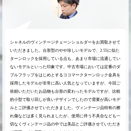
2026.04.10
2025.05.16
シャネルのヴィンテージチェーンショルダーをお買取させて
希少なリザード素材のバーキンの買取価格や
ケリーアドの買取価
いただきました。台形型のやや珍しいモデルで、2.55に似た
高く売るためのポイントを徹底解説
取相場や高く売れる
ターンロックを採用している点も、あまり市場に流通してい
バーキン相場解説
ケリー相場解
ないモデルといった印象です。中古市場においては定番のダ
ブルフラップをはじめとするココマークターンロック金具を
採用したモデルが非常に高い人気となっていますが、今回ご
コラムをさらにみる
依頼いただいたお品物も台形の変わったモデルですが、比較
的小型で取り回しが良いデザインでしたので需要が高いモデ
ルとご評価させていただきました。ヴィンテージ品特有の擦
れ傷などは多く見られましたが、使用に伴う不具合なども一
切なくヴィンテージ品の中では美品とご評価させていただき