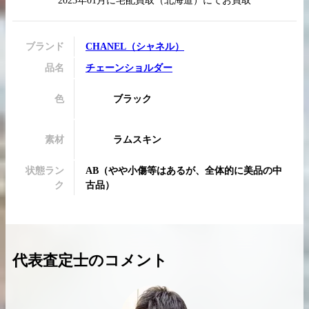
2023年01月
に
宅配買取
（
北海道
）にてお買取
ブランド
CHANEL
（
シャネル
）
品名
チェーンショルダー
買取実績はこちらから
色
ブラック
素材
ラムスキン
状態ラン
AB
（
やや小傷等はあるが、全体的に美品の中
ク
古品
）
代表査定士のコメント