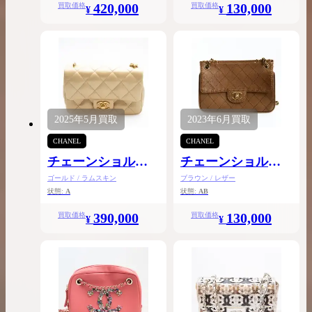
420,000
130,000
買取価格
買取価格
¥
¥
2025年
5月
買取
2023年
6月
買取
CHANEL
CHANEL
チェーンショルダ
チェーンショルダ
ー
ー
ゴールド / ラムスキン
ブラウン / レザー
状態:
A
状態:
AB
390,000
130,000
買取価格
買取価格
¥
¥