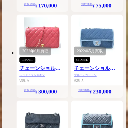
170,000
75,000
買取価格
買取価格
¥
¥
2022年
6月
買取
2022年
5月
買取
CHANEL
CHANEL
チェーンショルダ
チェーンショルダ
ー
ー
レッド / ラムスキン
ブルー / コットン
状態:
A
状態:
A
300,000
230,000
買取価格
買取価格
¥
¥