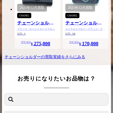
2021年
12月
買取
2021年
12月
買取
CHANEL
CHANEL
チェーンショルダ
チェーンショルダ
ー
ー
ブラック / エイジドカーフスキン /
エメラルドブルー / ブラック / ラム
ファー
スキン
状態:
A
状態:
AB
275,000
170,000
買取価格
買取価格
¥
¥
チェーンショルダー
の買取実績をさらにみる
お売りになりたいお品物は？