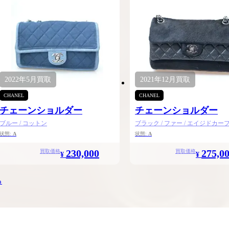
2022年
5月
買取
2021年
12月
買取
CHANEL
CHANEL
チェーンショルダー
チェーンショルダー
ブルー / コットン
ブラック / ファー / エイジドカー
状態:
A
状態:
A
230,000
275,0
買取価格
買取価格
¥
¥
る