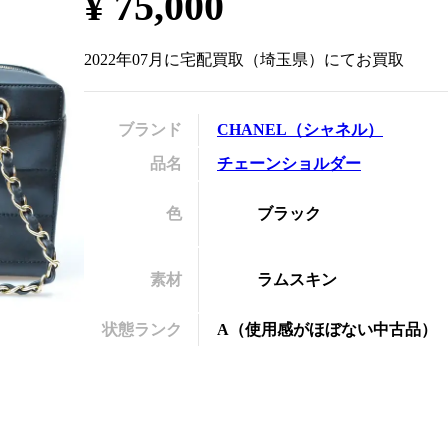
¥
75,000
の
2022年07月
に
宅配買取
（
埼玉県
）にてお買取
ブランド
CHANEL
（
シャネル
）
品名
チェーンショルダー
色
ブラック
素材
ラムスキン
状態ランク
A
（
使用感がほぼない中古品
）