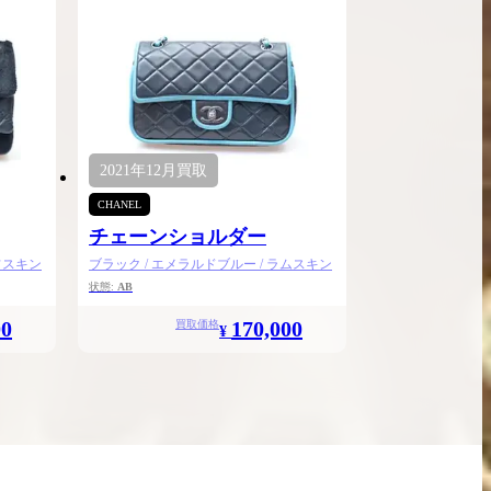
2021年
12月
買取
CHANEL
チェーンショルダー
フスキン
ブラック / エメラルドブルー / ラムスキン
状態:
AB
00
170,000
買取価格
¥