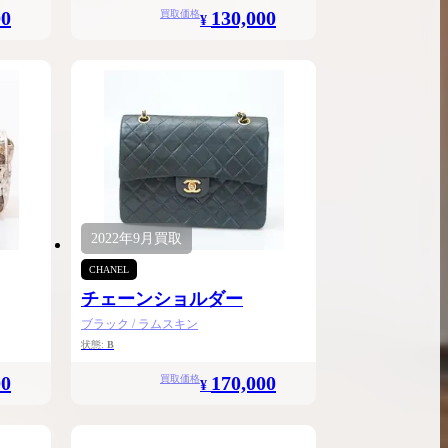
00
130,000
買取価格
¥
2022年
9月
買取
CHANEL
チェーンショルダー
ブラック / ラムスキン
状態:
B
00
170,000
買取価格
¥