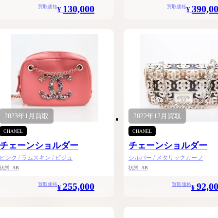
130,000
390,0
買取価格
買取価格
¥
¥
2023年
1月
買取
2022年
12月
買取
CHANEL
CHANEL
チェーンショルダー
チェーンショルダー
ピンク / ラムスキン / ビジュ
シルバー / メタリックカーフ
状態:
AB
状態:
AB
255,000
92,0
買取価格
買取価格
¥
¥