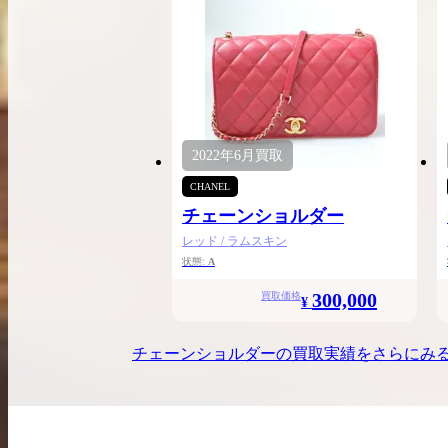
2022年
6月
買取
CHANEL
チェーンショルダー
レッド / ラムスキン
状態:
A
300,000
買取価格
¥
チェーンショルダー
の買取実績をさらにみ