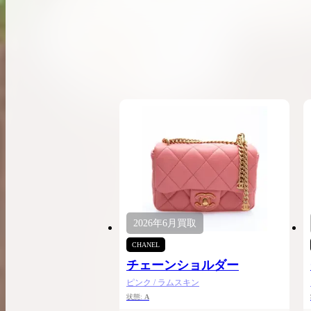
希少なリザード素材のバーキンの買取価格や
高く売るためのポイントを徹底解説
バーキン相場解説
コラムをさらにみる
2026年
6月
買取
CHANEL
チェーンショルダー
ピンク / ラムスキン
状態:
A