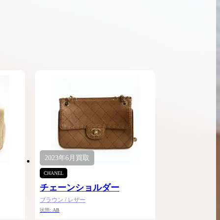
ンブラシリーズの買
ケリー35の買取価格はどれくらい？実績に基
体的に買取価格がア
づいた買取目安や査定ポイントを解説
ケリー相場解説
説
2023年
6月
買取
CHANEL
チェーンショルダー
ブラウン / レザー
状態:
AB