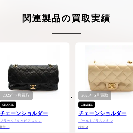
ケリーアドの買取価格が高騰中！リアルな買
ヴァンクリーフのアルハ
取相場や高く売れるコツを解説
取価格は？相場高騰で全
関連製品の買取実績
ップしています
ケリー相場解説
ヴァンクリ相場解
2025年
7月
買取
2025年
5月
買取
CHANEL
CHANEL
チェーンショルダー
チェーンショルダー
ブラック / キャビアスキン
ゴールド / ラムスキン
状態:
B
状態:
A