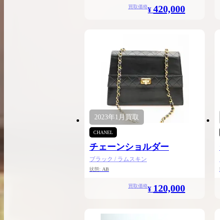
420,000
買取価格
¥
2023年
1月
買取
CHANEL
チェーンショルダー
ブラック / ラムスキン
状態:
AB
120,000
買取価格
¥