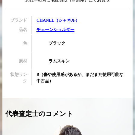
2022年09月
に
宅配買取
（
新潟県
）にてお買取
ブランド
CHANEL
（
シャネル
）
品名
チェーンショルダー
買取実績はこちらから
色
ブラック
素材
ラムスキン
状態ラン
B
（
傷や使用感があるが、まだまだ使用可能な
ク
中古品
）
代表査定士のコメント