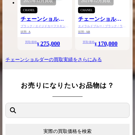
2021年
12月
買取
2021年
12月
買取
CHANEL
CHANEL
チェーンショルダ
チェーンショルダ
ー
ー
ブラック / エイジドカーフスキン /
エメラルドブルー / ブラック / ラム
ファー
スキン
状態:
A
状態:
AB
275,000
170,000
買取価格
買取価格
¥
¥
チェーンショルダー
の買取実績をさらにみる
お売りになりたいお品物は？
実際の買取価格を検索