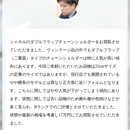
2026.04.10
2025.05.16
シャネルのダブルフラップチェーンショルダーをお買取させ
希少なリザード素材のバーキンの買取価格や
ケリーアドの買取価
ていただきました。ヴィンテージ品の中でもダブルフラップ
高く売るためのポイントを徹底解説
取相場や高く売れる
（二重蓋）タイプのチェーンショルダーは特に人気が高い傾
バーキン相場解説
ケリー相場解
向にあります。今回ご依頼いただいたお品物は25cmサイズ
の定番のサイズではありますが、現行品でも展開されている
やや横長のモデルとは異なり正方形に近いフォルムとなりま
コラムをさらにみる
す。こちらに関してはやや人気が下がってしまう傾向にあり
ます。状態に関しては古い品物のため擦れ傷や色焼けなどが
多く見られ、Bランクでのご評価とさせていただきました。
状態や最新の相場を考慮し17万円にてお買取させていただき
ました。