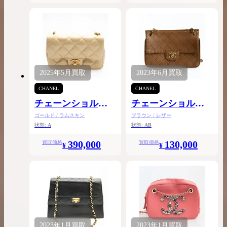
2025年
5月
買取
2023年
6月
買取
CHANEL
CHANEL
チェーンショルダ
チェーンショルダ
ー
ー
ゴールド / ラムスキン
ブラウン / レザー
状態:
A
状態:
AB
390,000
130,000
買取価格
買取価格
¥
¥
2023年
1月
買取
2023年
1月
買取