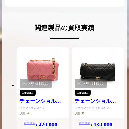
関連製品の買取実績
2026年
6月
買取
2025年
7月
買取
CHANEL
CHANEL
チェーンショルダ
チェーンショルダ
ー
ー
ピンク / ラムスキン
ブラック / キャビアスキン
状態:
A
状態:
B
420,000
130,000
買取価格
買取価格
¥
¥