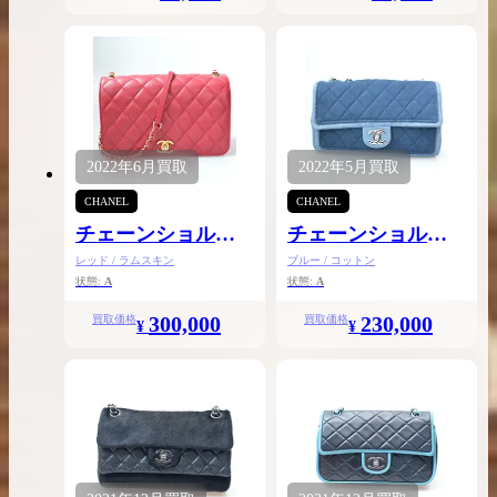
2022年
6月
買取
2022年
5月
買取
CHANEL
CHANEL
チェーンショルダ
チェーンショルダ
ー
ー
レッド / ラムスキン
ブルー / コットン
状態:
A
状態:
A
300,000
230,000
買取価格
買取価格
¥
¥