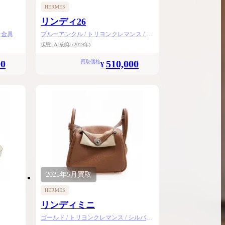
HERMES
リンディ26
ー金具
ブルーアンクル / トリヨンクレマンス / ゴ
ールド金具
状態:
A
D刻印
(2019年)
00
510,000
買取価格
¥
2025年
5月
買取
HERMES
リンディミニ
ゴールド / トリヨンクレマンス / シルバー