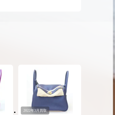
ンブラシリーズの買
ケリー35の買取価格はどれくらい？実績に基
体的に買取価格がア
づいた買取目安や査定ポイントを解説
ケリー相場解説
説
2022年
3月
買取