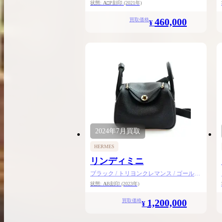
金具
状態:
A
□P刻印
(2021年)
460,000
買取価格
¥
2024年
7月
買取
HERMES
リンディミニ
ブラック / トリヨンクレマンス / ゴールド
金具
状態:
A
B刻印
(2023年)
1,200,000
買取価格
¥