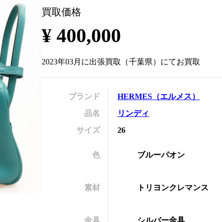
買取価格
の
¥
400,000
2023年03月
に
出張買取
（
千葉県
）にてお買取
ブランド
HERMES
（
エルメス
）
品名
リンディ
サイズ
26
色
ブルーパオン
素材
トリヨンクレマンス
金具
シルバー金具