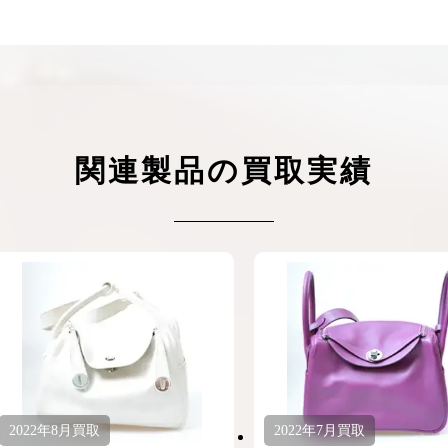
ケリーアドの買取価格が高騰中！リアルな買
ヴァンクリーフのアルハ
取相場や高く売れるコツを解説
取価格は？相場高騰で全
ップしています
ケリー相場解説
ヴァンクリ相場解
関連製品の買取実績
2022年
8月
買取
2022年
7月
買取