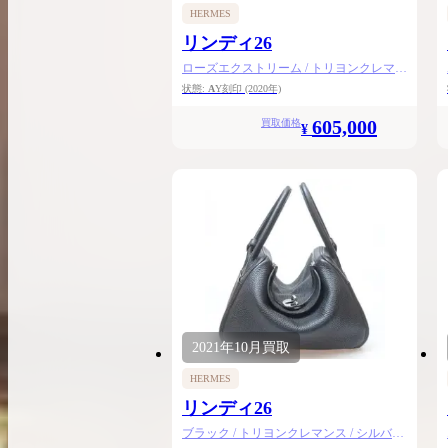
HERMES
リンディ26
ローズエクストリーム / トリヨンクレマン
ス / シルバー金具
状態:
A
Y刻印
(2020年)
605,000
買取価格
¥
2021年
10月
買取
HERMES
リンディ26
ブラック / トリヨンクレマンス / シルバー