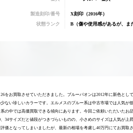
製造刻印/番号
X刻印
（2016年）
状態ランク
B
（
傷や使用感があるが、ま
26をお買取させていただきました。ブルーパオンは2012年に新色と
の少ない珍しいカラーです。エルメスのブルー系は中古市場では人気が
系の中では高価買取できる傾向にあります。今回ご依頼いただいたお品
0、34サイズだと値段がつきづらいものの、小さめのサイズは人気が上
025.05.16
2025.05.13
評価となってしまいましたが、最新の相場を考慮し40万円にてお買取