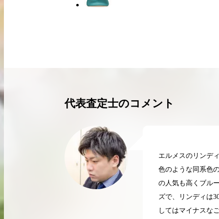
買取実績はこちらから
代表査定士のコメント
エルメスのリンディ
色のような同系色
の人気も高くブルー
ズで、リンディは3
2026.04.10
2
してはマイナスなご