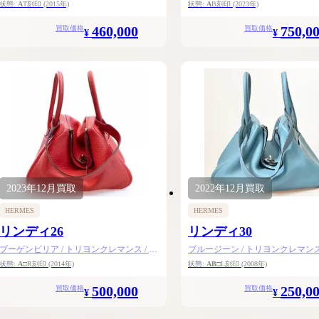
状態:
A
T刻印
(2015年)
状態:
A
B刻印
(2023年)
460,000
750,0
買取価格
買取価格
¥
¥
2023年
12月
買取
2022年
12月
買取
HERMES
HERMES
リンディ26
リンディ30
ブーゲンビリア / トリヨンクレマンス / シ
ブルージーン / トリヨンクレマンス 
ルバー金具
バー金具
状態:
A
□R刻印
(2014年)
状態:
AB
□L刻印
(2008年)
500,000
250,0
買取価格
買取価格
¥
¥