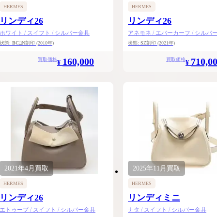
HERMES
HERMES
リンディ26
リンディ26
ホワイト / スイフト / シルバー金具
アネモネ / エバーカーフ / シルバ
状態:
BC
□N刻印
(2010年)
状態:
S
Z刻印
(2021年)
160,000
710,0
買取価格
買取価格
¥
¥
2021年
4月
買取
2025年
11月
買取
HERMES
HERMES
リンディ26
リンディミニ
エトゥープ / スイフト / シルバー金具
ナタ / スイフト / シルバー金具