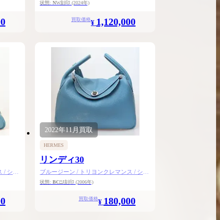
金具
状態:
N
W刻印
(2024年)
00
1,120,000
買取価格
¥
2022年
11月
買取
HERMES
リンディ30
/ シル
ブルージーン / トリヨンクレマンス / シル
バー金具
状態:
BC
□J刻印
(2006年)
00
180,000
買取価格
¥