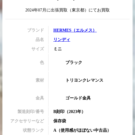
2024年07月
に
出張買取
（
東京都
）にてお買取
買取実績はこちらから
ブランド
HERMES
（
エルメス
）
品名
リンディ
サイズ
ミニ
色
ブラック
素材
トリヨンクレマンス
金具
ゴールド金具
製造刻印/番号
B刻印
（2023年）
アクセサリーなど
保存袋
状態ランク
A
（
使用感がほぼない中古品
）