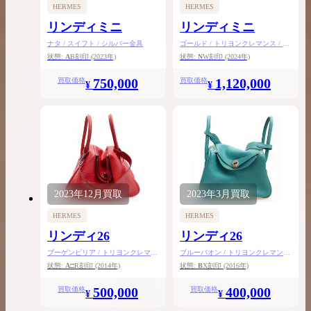
HERMES
HERMES
リンディミニ
リンディミニ
ナタ / スイフト / シルバー金具
ゴールド / トリヨンクレマンス / シ
ルバー金具
状態:
A
B刻印
(2023年)
状態:
N
W刻印
(2024年)
750,000
1,120,000
買取価格
買取価格
¥
¥
2023年
12月
買取
2023年
3月
買取
HERMES
HERMES
リンディ26
リンディ26
ブーゲンビリア / トリヨンクレマン
ブルーパオン / トリヨンクレマンス
ス / シルバー金具
/ シルバー金具
状態:
A
□R刻印
(2014年)
状態:
B
X刻印
(2016年)
500,000
400,000
買取価格
買取価格
¥
¥