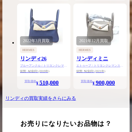
2022年
3月
買取
2021年
12月
買取
HERMES
HERMES
リンディ26
リンディミニ
ブルーアンクル / トリヨンクレマン
エトゥープ / トリヨンクレマンス /
ス / ゴールド金具
ゴールド金具
状態:
A
D刻印
(2019年)
状態:
N
Z刻印
(2021年)
510,000
900,000
買取価格
買取価格
¥
¥
リンディ
の買取実績をさらにみる
お売りになりたいお品物は？