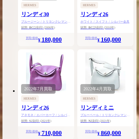
HERMES
HERMES
リンディ30
リンディ26
ブルージーン / トリヨンクレマンス
ホワイト / スイフト / シルバー金具
/ シルバー金具
状態:
BC
□J刻印
(2006年)
状態:
BC
□N刻印
(2010年)
180,000
160,000
買取価格
買取価格
¥
¥
2022年
7月
買取
2022年
4月
買取
HERMES
HERMES
リンディ26
リンディミニ
アネモネ / エバーカーフ / シルバー
ブルーペール / トリヨンクレマンス
金具
/ シルバー金具
状態:
S
Z刻印
(2021年)
状態:
N
Z刻印
(2021年)
710,000
860,000
買取価格
買取価格
¥
¥