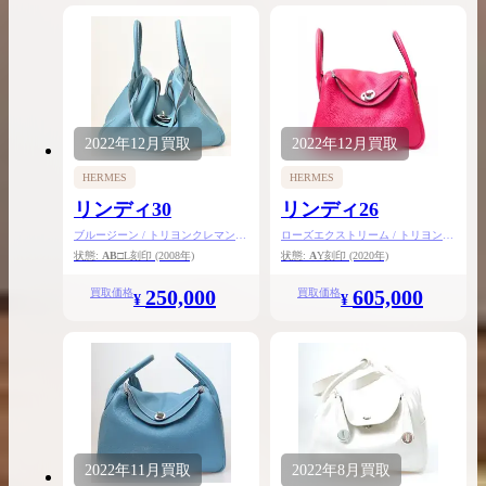
2022年
12月
買取
2022年
12月
買取
HERMES
HERMES
リンディ30
リンディ26
ブルージーン / トリヨンクレマンス
ローズエクストリーム / トリヨンク
/ シルバー金具
レマンス / シルバー金具
状態:
AB
□L刻印
(2008年)
状態:
A
Y刻印
(2020年)
250,000
605,000
買取価格
買取価格
¥
¥
2022年
11月
買取
2022年
8月
買取