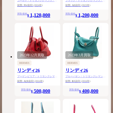
ゴールド / トリヨンクレマンス / シ
ブラック / トリヨンクレマンス / ゴ
ルバー金具
ールド金具
状態:
N
W刻印
(2024年)
状態:
A
B刻印
(2023年)
1,120,000
1,200,000
買取価格
買取価格
¥
¥
2023年
12月
買取
2023年
3月
買取
HERMES
HERMES
リンディ26
リンディ26
ブーゲンビリア / トリヨンクレマン
ブルーパオン / トリヨンクレマンス
ス / シルバー金具
/ シルバー金具
状態:
A
□R刻印
(2014年)
状態:
B
X刻印
(2016年)
500,000
400,000
買取価格
買取価格
¥
¥