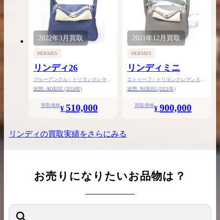
2022年
3月
買取
2021年
12月
買取
HERMES
HERMES
リンディ26
リンディミニ
ブルーアンクル / トリヨンクレマン
エトゥープ / トリヨンクレマンス /
ス / ゴールド金具
ゴールド金具
状態:
A
D刻印
(2019年)
状態:
N
Z刻印
(2021年)
510,000
900,000
買取価格
買取価格
¥
¥
リンディ
の買取実績をさらにみる
お売りになりたいお品物は？