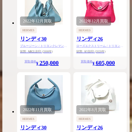
2022年
12月
買取
2022年
12月
買取
HERMES
HERMES
リンディ30
リンディ26
ブルージーン / トリヨンクレマンス
ローズエクストリーム / トリヨンク
/ シルバー金具
レマンス / シルバー金具
状態:
AB
□L刻印
(2008年)
状態:
A
Y刻印
(2020年)
250,000
605,000
買取価格
買取価格
¥
¥
2022年
11月
買取
2022年
8月
買取
HERMES
HERMES
リンディ30
リンディ26