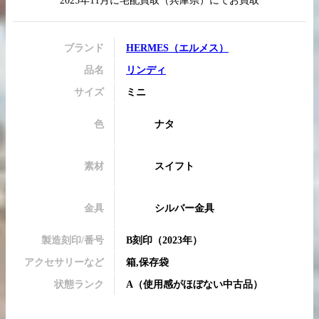
2025年11月
に
宅配買取
（
兵庫県
）にてお買取
ブランド
HERMES
（
エルメス
）
品名
リンディ
買取実績はこちらから
サイズ
ミニ
色
ナタ
素材
スイフト
金具
シルバー金具
製造刻印/番号
B刻印
（2023年）
アクセサリーなど
箱,保存袋
状態ランク
A
（
使用感がほぼない中古品
）