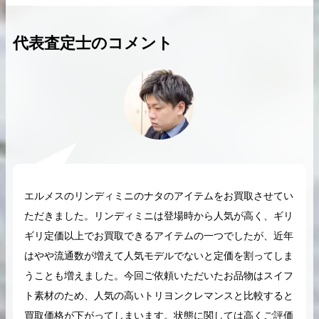
代表査定士のコメント
2026.04.10
2025.05.16
希少なリザード素材のバーキンの買取価格や
ケリーアドの買取価
高く売るためのポイントを徹底解説
取相場や高く売れる
バーキン相場解説
ケリー相場解
エルメスのリンディミニのナタのアイテムをお買取させてい
ただきました。リンディミニは登場時から人気が高く、ギリ
コラムをさらにみる
ギリ定価以上でお買取できるアイテムの一つでしたが、近年
はやや流通数が増えて人気モデルでないと定価を割ってしま
うことも増えました。今回ご依頼いただいたお品物はスイフ
ト素材のため、人気の高いトリヨンクレマンスと比較すると
買取価格が下がってしまいます。状態に関しては高くご評価