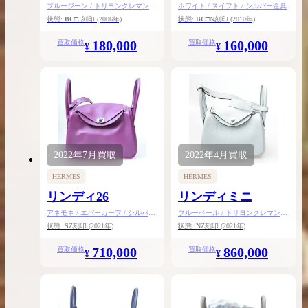
ブルージーン / トリヨンクレマンス
ホワイト / スイフト / シルバー金具
/ シルバー金具
状態:
BC
□J刻印
(2006年)
状態:
BC
□N刻印
(2010年)
180,000
160,000
買取価格
買取価格
¥
¥
2022年
7月
買取
2022年
4月
買取
HERMES
HERMES
リンディ26
リンディミニ
アネモネ / エバーカーフ / シルバー
ブルーペール / トリヨンクレマンス
金具
/ シルバー金具
状態:
S
Z刻印
(2021年)
状態:
N
Z刻印
(2021年)
710,000
860,000
買取価格
買取価格
¥
¥