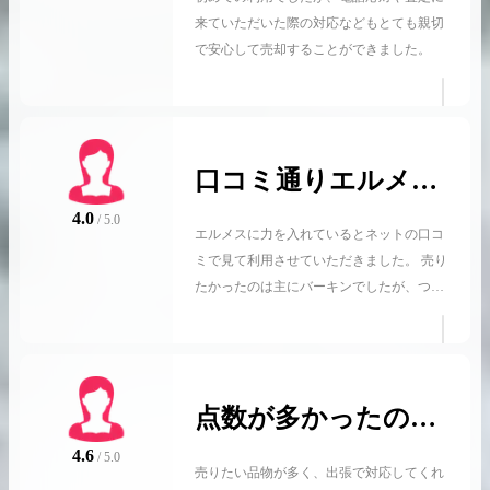
す
来ていただいた際の対応などもとても親切
で安心して売却することができました。
口コミ通りエルメス
が高かった！それ以
4.0
/ 5.0
エルメスに力を入れているとネットの口コ
外も満足
ミで見て利用させていただきました。 売り
たかったのは主にバーキンでしたが、つい
でに他ブランドも含め20点くらいその場で
査定してもらい、ほとんど引き取っていた
だいて感謝しています。 エルメスが高いと
の口コミでしたが、シャネルやルイヴィト
点数が多かったので
ンなどハイブランドであればほとんどが平
均以上だと思います。 査定員の方は「正直
お願いしました
4.6
/ 5.0
アパレル類はあまり・・・」と謙遜してい
売りたい品物が多く、出張で対応してくれ