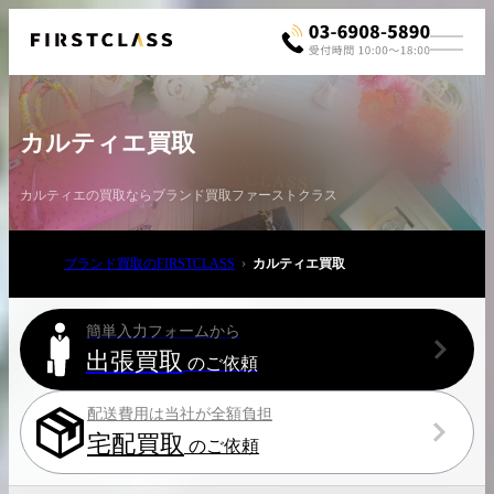
カルティエ買取
カルティエの買取ならブランド買取ファーストクラス
ブランド買取のFIRSTCLASS
カルティエ買取
お電話でご相談
03-6908-5890
簡単入力フォームから
出張買取
のご依頼
配送費用は当社が全額負担
宅配買取
のご依頼