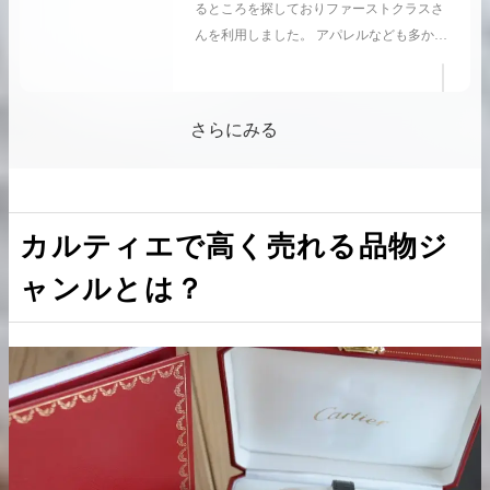
ましたが、スカーフなども納得できる金額
るところを探しておりファーストクラスさ
でしたので、また売りたい品物がある際は
んを利用しました。 アパレルなども多かっ
まとめてお願いしたいと思っております。
たため、買取店によっては断られるところ
もありましたが、ファーストクラスさんは
「アパレルはあまり値段がつかないで
さらにみる
す。」と前置きこそありましたが、ご売却
いただくかはお任せしますとのことでした
ので出張での買取を依頼しました。 かなり
点数が多かったのですが、査定時間も思っ
カルティエで高く売れる品物ジ
たほど長くなく、非常に目利きに優れてい
ると感じました。 アパレル類はやはり値段
ャンルとは？
がつきづらかったですが、その分バッグや
アクセサリーを高く評価していただいたた
め、全て買取してもらいました。 手間もか
からず、まとめて引き取っていただき、手
元に残った金額にも満足しております。