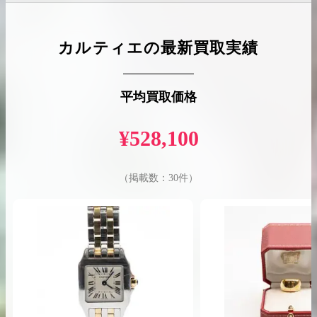
カルティエ
の最新買取実績
出張買取の
宅配買取の
お申込み
お申込み
平均買取価格
¥
528,100
LINE査定
（掲載数：
30
件）