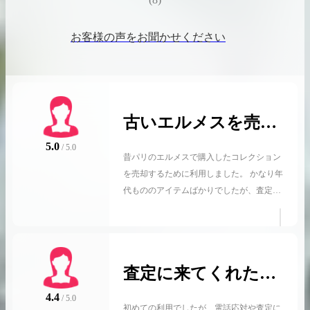
お客様の声をお聞かせください
古いエルメスを売却
させていただきまし
5.0
/ 5.0
昔パリのエルメスで購入したコレクション
た
を売却するために利用しました。 かなり年
代もののアイテムばかりでしたが、査定員
の方も知識が豊富で点数が多かった割には
査定もスムーズでした。 一部の商品は自分
で使うために保留しましたが、 おおよそ売
りたかった品物は希望価格で買取してもら
査定に来てくれた方
えましたので満足です。
が親切で良かったで
4.4
/ 5.0
初めての利用でしたが、電話応対や査定に