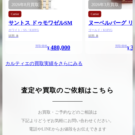
2026年
8月
買取
2026年
3月
買取
Cartier
Cartier
サントス ドゥモワゼルSM
ヌーベルバーグ リ
買取実績はこちらから
ホワイト / SS / K18YG
ゴールド / K18YG
状態:
B
状態:
B
480,000
3
買取価格
買取価格
¥
¥
カルティエ
の買取実績をさらにみる
査定や買取のご依頼はこちら
お買取・ご予約などのご相談は
下記よりどうぞお気軽にお問い合わせください。
電話やLINEからお値段をお伝えできます