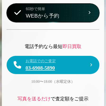
60秒で簡単
WEBから予約
2026.04.10
2025.05.16
希少なリザード素材のバーキンの買取価格や
ケリーアドの買取価
高く売るためのポイントを徹底解説
取相場や高く売れる
電話予約なら最短
即日買取
バーキン相場解説
ケリー相場解
お電話でのご査定
03-6908-5890
コラムをさらにみる
10:00〜18:00（水曜定休）
写真を送るだけ
で査定額をご提示