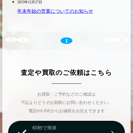
2023年12月27日
年末年始の営業についてのお知らせ
出張買取の
宅配買取の
お申込み
お申込み
1
LINE査定
査定や買取のご依頼はこちら
お買取・ご予約などのご相談は
下記よりどうぞお気軽にお問い合わせください。
電話やLINEからお値段をお伝えできます
60秒で簡単