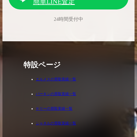
簡単LINE査定
24時間受付中
2026.04.10
2025.05.16
希少なリザード素材のバーキンの買取価格や
ケリーアドの買取価
高く売るためのポイントを徹底解説
取相場や高く売れる
特設ページ
バーキン相場解説
ケリー相場解
エルメスの買取実績一覧
バーキンの買取実績一覧
コラムをさらにみる
ケリーの買取実績一覧
シャネルの買取実績一覧