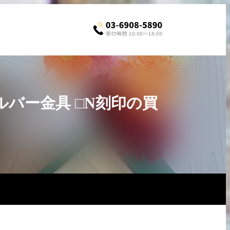
シルバー金具 □N刻印の買