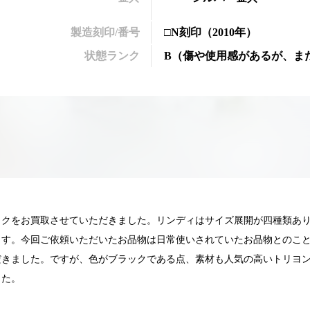
製造刻印/番号
□N刻印
（2010年）
状態ランク
B
（
傷や使用感があるが、ま
ックをお買取させていただきました。リンディはサイズ展開が四種類あ
ます。今回ご依頼いただいたお品物は日常使いされていたお品物とのこ
きました。ですが、色がブラックである点、素材も人気の高いトリヨン
した。
025.05.16
2025.05.13