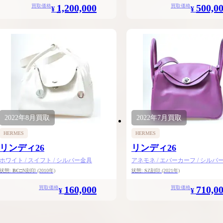
1,200,000
500,0
買取価格
買取価格
¥
¥
2022年
8月
買取
2022年
7月
買取
HERMES
HERMES
リンディ26
リンディ26
ホワイト / スイフト / シルバー金具
アネモネ / エバーカーフ / シルバ
状態:
BC
□N刻印
(2010年)
状態:
S
Z刻印
(2021年)
160,000
710,0
買取価格
買取価格
¥
¥