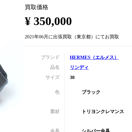
買取価格
の
¥
350,000
2021年06月
に
出張買取
（
東京都
）にてお買取
ブランド
HERMES
（
エルメス
）
品名
リンディ
サイズ
30
色
ブラック
素材
トリヨンクレマンス
金具
シルバー金具