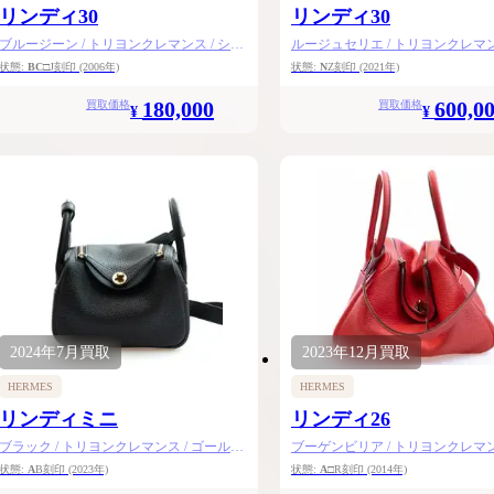
リンディ30
リンディ30
ブルージーン / トリヨンクレマンス / シル
ルージュセリエ / トリヨンクレマンス
バー金具
ールド金具
状態:
BC
□J刻印
(2006年)
状態:
N
Z刻印
(2021年)
180,000
600,0
買取価格
買取価格
¥
¥
2024年
7月
買取
2023年
12月
買取
HERMES
HERMES
リンディミニ
リンディ26
ブラック / トリヨンクレマンス / ゴールド
ブーゲンビリア / トリヨンクレマンス
金具
ルバー金具
状態:
A
B刻印
(2023年)
状態:
A
□R刻印
(2014年)