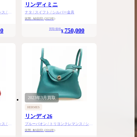
リンディミニ
 / ゴ
ナタ / スイフト / シルバー金具
状態:
A
B刻印
(2023年)
00
750,000
買取価格
¥
2023年
3月
買取
HERMES
リンディ26
 / シ
ブルーパオン / トリヨンクレマンス / シル
バー金具
状態:
B
X刻印
(2016年)