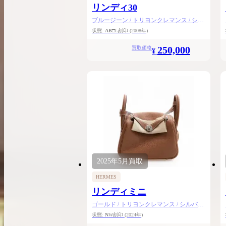
リンディ30
ブルージーン / トリヨンクレマンス / シル
バー金具
状態:
AB
□L刻印
(2008年)
250,000
買取価格
¥
2025年
5月
買取
HERMES
リンディミニ
ゴールド / トリヨンクレマンス / シルバー
金具
状態:
N
W刻印
(2024年)