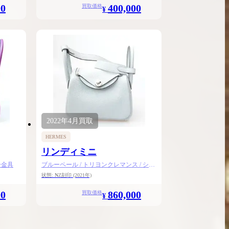
00
400,000
買取価格
¥
2022年
4月
買取
HERMES
リンディミニ
ー金具
ブルーペール / トリヨンクレマンス / シル
バー金具
状態:
N
Z刻印
(2021年)
00
860,000
買取価格
¥