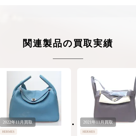
ケリーアドの買取価格が高騰中！リアルな買
ヴァンクリーフのアルハ
取相場や高く売れるコツを解説
取価格は？相場高騰で全
ップしています
ケリー相場解説
ヴァンクリ相場解
関連製品の買取実績
2022年
11月
買取
2021年
11月
買取
HERMES
HERMES