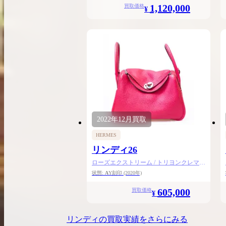
1,120,000
買取価格
¥
2022年
12月
買取
HERMES
リンディ26
ローズエクストリーム / トリヨンクレマン
ス / シルバー金具
状態:
A
Y刻印
(2020年)
605,000
買取価格
¥
リンディ
の買取実績をさらにみる