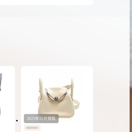
ンブラシリーズの買
ケリー35の買取価格はどれくらい？実績に基
体的に買取価格がア
づいた買取目安や査定ポイントを解説
ケリー相場解説
説
2025年
11月
買取
HERMES