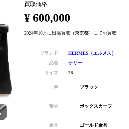
買取価格
の
¥
600,000
2024年10月
に
出張買取
（
東京都
）にてお買取
ブランド
HERMES
（
エルメス
）
品名
ケリー
サイズ
28
色
ブラック
素材
ボックスカーフ
金具
ゴールド金具