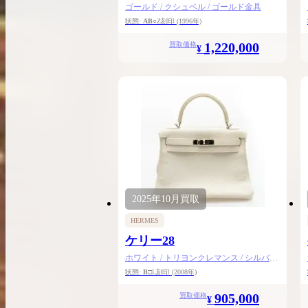
ゴールド / クシュベル / ゴールド金具
状態:
AB
○Z刻印
(1996年)
1,220,000
買取価格
¥
2025年
10月
買取
HERMES
ケリー28
ホワイト / トリヨンクレマンス / シルバー
金具
状態:
B
□L刻印
(2008年)
905,000
買取価格
¥