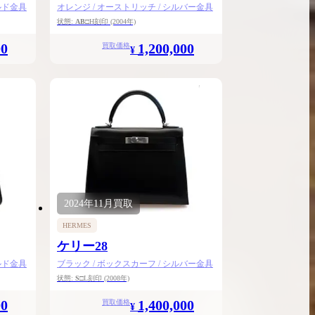
ルド金具
オレンジ / オーストリッチ / シルバー金具
状態:
AB
□H刻印
(2004年)
00
1,200,000
買取価格
¥
2024年
11月
買取
HERMES
ケリー28
ルド金具
ブラック / ボックスカーフ / シルバー金具
状態:
S
□L刻印
(2008年)
00
1,400,000
買取価格
¥