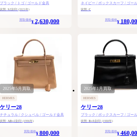
ブラック / トゴ / ゴールド金具
ネイビー / ボックスカーフ / ゴー
状態:
S
Z刻印
(2021年)
状態:
C
2,630,000
180,0
買取価格
買取価格
¥
¥
2025年
5月
買取
2025年
1月
買取
HERMES
HERMES
ケリー28
ケリー28
ナチュラル / クシュベル / ゴールド金具
ブラック / ボックスカーフ / ゴー
状態:
AB
○Z刻印
(1996年)
状態:
B
○R刻印
(1988年)
800,000
460,0
買取価格
買取価格
¥
¥