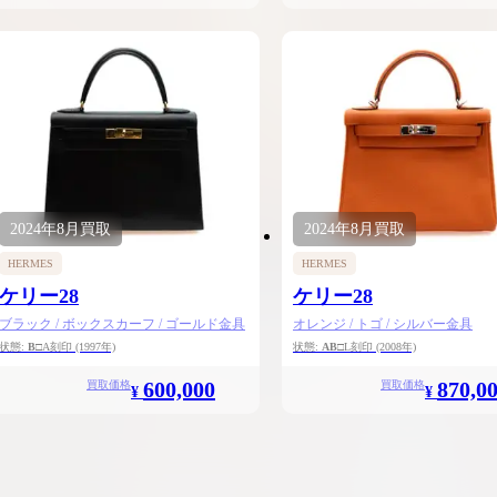
2024年
8月
買取
2024年
8月
買取
HERMES
HERMES
ケリー28
ケリー28
ブラック / ボックスカーフ / ゴールド金具
オレンジ / トゴ / シルバー金具
状態:
B
□A刻印
(1997年)
状態:
AB
□L刻印
(2008年)
600,000
870,0
買取価格
買取価格
¥
¥