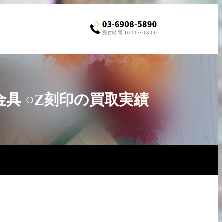
金具 ○Z刻印の買取実績