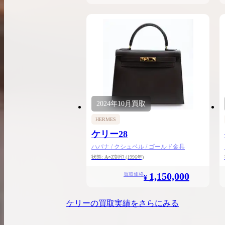
2024年
10月
買取
HERMES
ケリー28
ハバナ / クシュベル / ゴールド金具
状態:
A
○Z刻印
(1996年)
1,150,000
買取価格
¥
ケリー
の買取実績をさらにみる