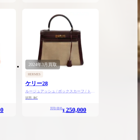
2024年
3月
買取
HERMES
ケリー28
ルージュアッシュ / ボックスカーフ / トワ
ルアッシュ / ゴールド金具
状態:
BC
00
250,000
買取価格
¥