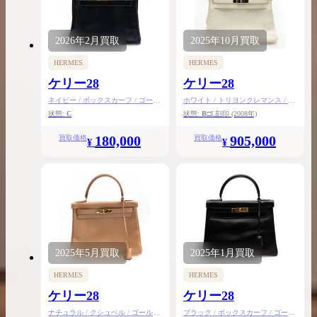
2026年
2月
買取
2025年
10月
買取
HERMES
HERMES
ケリー28
ケリー28
ネイビー / ボックスカーフ / ゴール
ホワイト / トリヨンクレマンス / シ
ド金具
ルバー金具
状態:
C
状態:
B
□L刻印
(2008年)
180,000
905,000
買取価格
買取価格
¥
¥
2025年
5月
買取
2025年
1月
買取
HERMES
HERMES
ケリー28
ケリー28
ナチュラル / クシュベル / ゴールド
ブラック / ボックスカーフ / ゴール