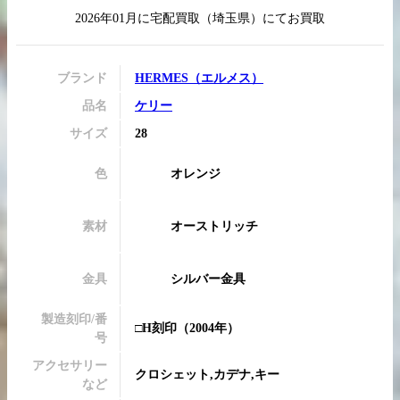
2026年01月
に
宅配買取
（
埼玉県
）にてお買取
ブランド
HERMES
（
エルメス
）
買取実績はこちらから
品名
ケリー
サイズ
28
色
オレンジ
素材
オーストリッチ
金具
シルバー金具
製造刻印/番
□H刻印
（2004年）
号
アクセサリー
クロシェット,カデナ,キー
など