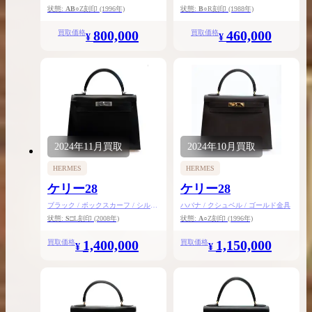
金具
ド金具
状態:
AB
○Z刻印
(1996年)
状態:
B
○R刻印
(1988年)
800,000
460,000
買取価格
買取価格
¥
¥
2024年
11月
買取
2024年
10月
買取
HERMES
HERMES
ケリー28
ケリー28
ブラック / ボックスカーフ / シルバ
ハバナ / クシュベル / ゴールド金具
ー金具
状態:
S
□L刻印
(2008年)
状態:
A
○Z刻印
(1996年)
1,400,000
1,150,000
買取価格
買取価格
¥
¥