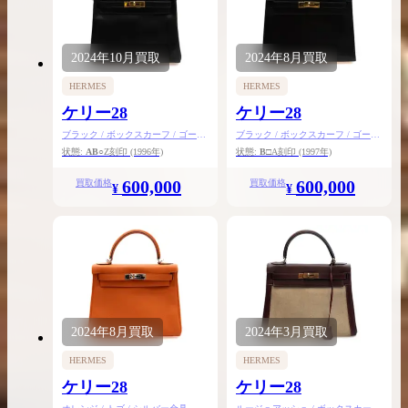
2024年
10月
買取
2024年
8月
買取
HERMES
HERMES
ケリー28
ケリー28
ブラック / ボックスカーフ / ゴール
ブラック / ボックスカーフ / ゴール
ド金具
ド金具
状態:
AB
○Z刻印
(1996年)
状態:
B
□A刻印
(1997年)
600,000
600,000
買取価格
買取価格
¥
¥
2024年
8月
買取
2024年
3月
買取
HERMES
HERMES
ケリー28
ケリー28