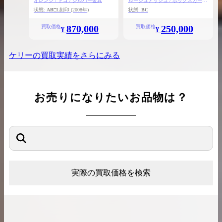
オレンジ / トゴ / シルバー金具
ルージュアッシュ / ボックスカーフ
/ トワルアッシュ / ゴールド金具
状態:
AB
□L刻印
(2008年)
状態:
BC
870,000
250,000
買取価格
買取価格
¥
¥
ケリー
の買取実績をさらにみる
お売りになりたいお品物は？
実際の買取価格を検索