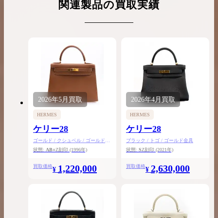
関連製品の買取実績
2026年
5月
買取
2026年
4月
買取
HERMES
HERMES
ケリー28
ケリー28
ゴールド / クシュベル / ゴールド金
ブラック / トゴ / ゴールド金具
具
状態:
AB
○Z刻印
(1996年)
状態:
S
Z刻印
(2021年)
1,220,000
2,630,000
買取価格
買取価格
¥
¥