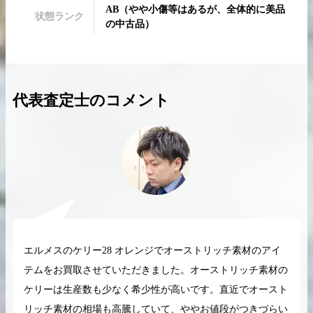
AB
（
やや小傷等はあるが、全体的に美品
状態ランク
の中古品
）
2026.04.10
2025.05.16
代表査定士のコメント
希少なリザード素材のバーキンの買取価格や
ケリーアドの買取価
高く売るためのポイントを徹底解説
取相場や高く売れる
バーキン相場解説
ケリー相場解
コラムをさらにみる
エルメスのケリー28 オレンジでオーストリッチ素材のアイ
テムをお買取させていただきました。オーストリッチ素材の
ケリーは生産数も少なく希少性が高いです。直近でオースト
リッチ素材の相場も高騰していて、ややお値段がつきづらい