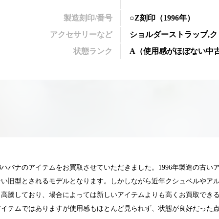
製造刻印/番号
○Z刻印
（1996年）
アクセサリーなど
ショルダーストラップ,ク
状態ランク
A
（
使用感がほぼない中
8ハバナのアイテムをお買取させていただきました。1996年製造の古
ない旧型とされるモデルとなります。しかしながら近年クシュベルやア
も高騰しており、場合によっては新しいアイテムよりも高くお買取でき
025.05.16
2025.05.13
アイテムではありますが使用感もほとんど見られず、状態が良好だった