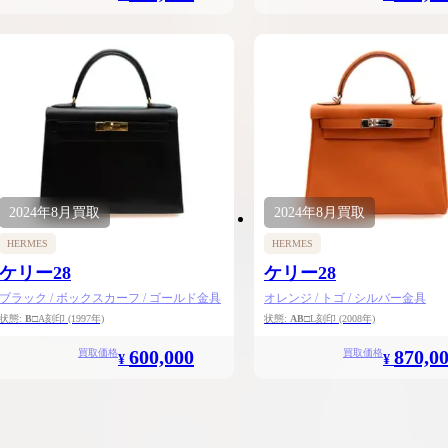
2024年
8月
買取
2024年
8月
買取
HERMES
HERMES
ケリー28
ケリー28
ブラック / ボックスカーフ / ゴールド金具
オレンジ / トゴ / シルバー金具
状態:
B
□A刻印
(1997年)
状態:
AB
□L刻印
(2008年)
600,000
870,0
買取価格
買取価格
¥
¥