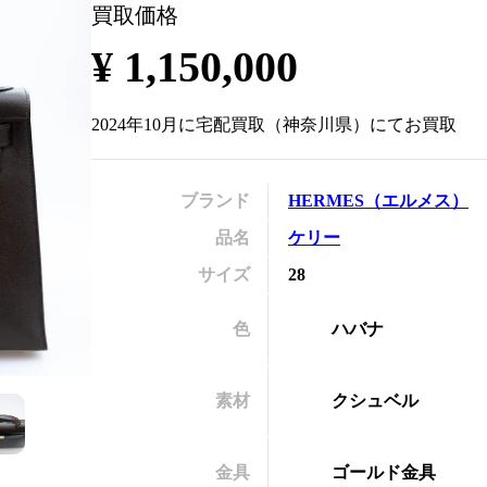
買取価格
の
¥
1,150,000
2024年10月
に
宅配買取
（
神奈川県
）にてお買取
ブランド
HERMES
（
エルメス
）
品名
ケリー
サイズ
28
色
ハバナ
素材
クシュベル
金具
ゴールド金具