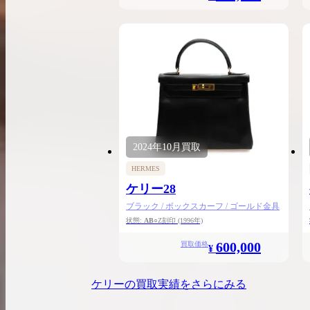
2024年
10月
買取
HERMES
ケリー28
ブラック / ボックスカーフ / ゴールド金具
状態:
AB
○Z刻印
(1996年)
600,000
買取価格
¥
ケリー
の買取実績をさらにみる