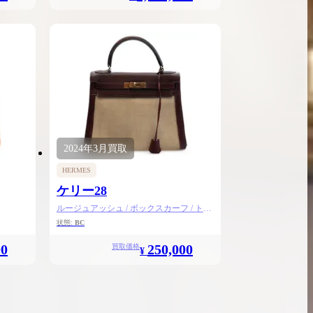
2024年
3月
買取
HERMES
ケリー28
ルージュアッシュ / ボックスカーフ / トワ
ルアッシュ / ゴールド金具
状態:
BC
00
250,000
買取価格
¥