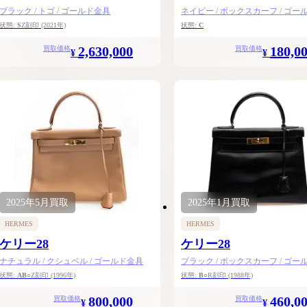
ブラック / トゴ / ゴールド金具
ネイビー / ボックスカーフ / ゴー
状態:
S
Z刻印
(2021年)
状態:
C
2,630,000
180,0
買取価格
買取価格
¥
¥
2025年
5月
買取
2025年
1月
買取
HERMES
HERMES
ケリー28
ケリー28
ナチュラル / クシュベル / ゴールド金具
ブラック / ボックスカーフ / ゴー
状態:
AB
○Z刻印
(1996年)
状態:
B
○R刻印
(1988年)
800,000
460,0
買取価格
買取価格
¥
¥