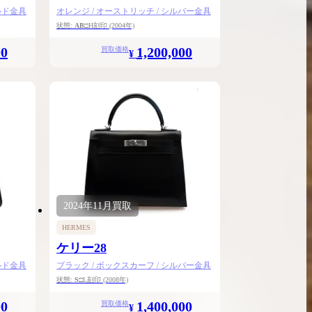
ルド金具
オレンジ / オーストリッチ / シルバー金具
状態:
AB
□H刻印
(2004年)
00
1,200,000
買取価格
¥
2024年
11月
買取
HERMES
ケリー28
ルド金具
ブラック / ボックスカーフ / シルバー金具
状態:
S
□L刻印
(2008年)
00
1,400,000
買取価格
¥