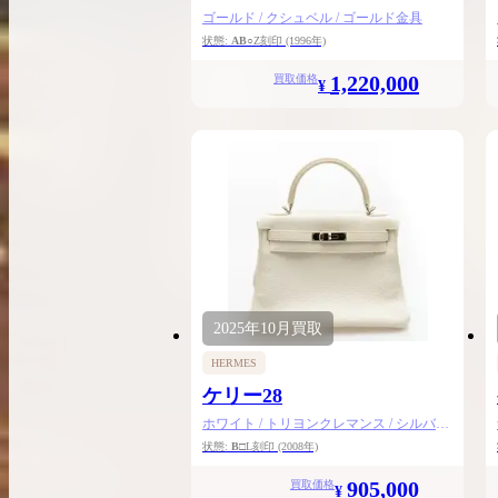
ゴールド / クシュベル / ゴールド金具
状態:
AB
○Z刻印
(1996年)
1,220,000
買取価格
¥
2025年
10月
買取
HERMES
ケリー28
ホワイト / トリヨンクレマンス / シルバー
金具
状態:
B
□L刻印
(2008年)
905,000
買取価格
¥