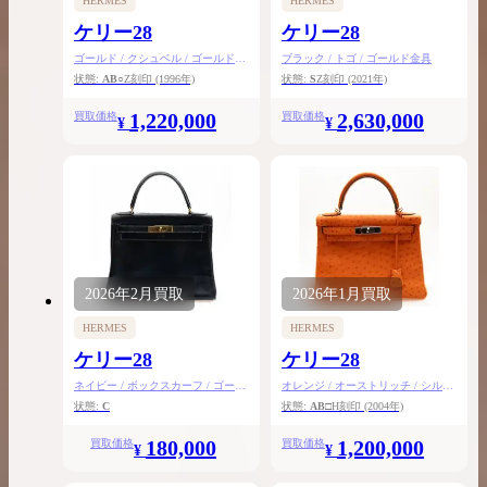
HERMES
HERMES
ケリー28
ケリー28
ゴールド / クシュベル / ゴールド金
ブラック / トゴ / ゴールド金具
具
状態:
AB
○Z刻印
(1996年)
状態:
S
Z刻印
(2021年)
1,220,000
2,630,000
買取価格
買取価格
¥
¥
2026年
2月
買取
2026年
1月
買取
HERMES
HERMES
ケリー28
ケリー28
ネイビー / ボックスカーフ / ゴール
オレンジ / オーストリッチ / シルバ
ド金具
ー金具
状態:
C
状態:
AB
□H刻印
(2004年)
180,000
1,200,000
買取価格
買取価格
¥
¥