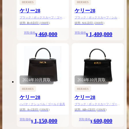
HERMES
HERMES
ケリー28
ケリー28
ブラック / ボックスカーフ / ゴール
ブラック / ボックスカーフ / シルバ
ド金具
ー金具
状態:
B
○R刻印
(1988年)
状態:
S
□L刻印
(2008年)
460,000
1,400,000
買取価格
買取価格
¥
¥
2024年
10月
買取
2024年
10月
買取
HERMES
HERMES
ケリー28
ケリー28
ハバナ / クシュベル / ゴールド金具
ブラック / ボックスカーフ / ゴール
ド金具
状態:
A
○Z刻印
(1996年)
状態:
AB
○Z刻印
(1996年)
1,150,000
600,000
買取価格
買取価格
¥
¥