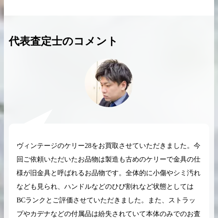
代表査定士のコメント
2026.04.10
2025.05.16
希少なリザード素材のバーキンの買取価格や
ケリーアドの買取価
高く売るためのポイントを徹底解説
取相場や高く売れる
バーキン相場解説
ケリー相場解
ヴィンテージのケリー28をお買取させていただきました。今
コラムをさらにみる
回ご依頼いただいたお品物は製造も古めのケリーで金具の仕
様が旧金具と呼ばれるお品物です。全体的に小傷やシミ汚れ
なども見られ、ハンドルなどのひび割れなど状態としては
BCランクとご評価させていただきました。また、ストラッ
プやカデナなどの付属品は紛失されていて本体のみでのお査