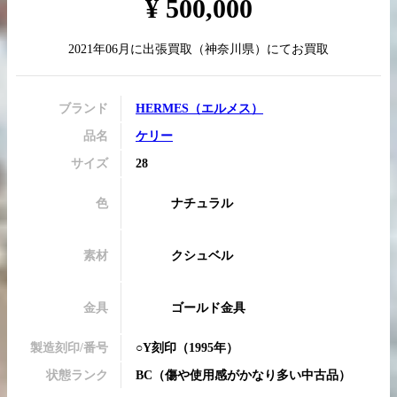
¥
500,000
2021年06月
に
出張買取
（
神奈川県
）にてお買取
買取実績はこちらから
ブランド
HERMES
（
エルメス
）
品名
ケリー
サイズ
28
色
ナチュラル
素材
クシュベル
金具
ゴールド金具
製造刻印/番号
○Y刻印
（1995年）
状態ランク
BC
（
傷や使用感がかなり多い中古品
）