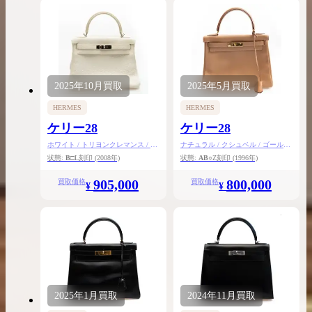
2025年
10月
買取
2025年
5月
買取
HERMES
HERMES
ケリー28
ケリー28
ホワイト / トリヨンクレマンス / シ
ナチュラル / クシュベル / ゴールド
ルバー金具
金具
状態:
B
□L刻印
(2008年)
状態:
AB
○Z刻印
(1996年)
905,000
800,000
買取価格
買取価格
¥
¥
2025年
1月
買取
2024年
11月
買取