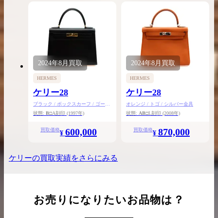
2024年
8月
買取
2024年
8月
買取
HERMES
HERMES
ケリー28
ケリー28
ブラック / ボックスカーフ / ゴール
オレンジ / トゴ / シルバー金具
ド金具
状態:
B
□A刻印
(1997年)
状態:
AB
□L刻印
(2008年)
600,000
870,000
買取価格
買取価格
¥
¥
ケリー
の買取実績をさらにみる
お売りになりたいお品物は？