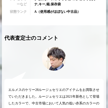
ーなど
ナ,キー,箱,保存袋
状態ランク
A
（
使用感がほぼない中古品
）
2026.04.10
2025.05.16
代表査定士のコメント
希少なリザード素材のバーキンの買取価格や
ケリーアドの買取価
高く売るためのポイントを徹底解説
取相場や高く売れる
バーキン相場解説
ケリー相場解
コラムをさらにみる
エルメスのケリー28ルージュセリエのアイテムをお買取させ
ていただきました。ルージュセリエは2021年新色として登場
したカラーで、中古市場において人気の低い赤系のカラーの