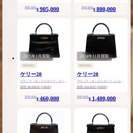
905,000
800,000
買取価格
買取価格
¥
¥
2025年
1月
買取
2024年
11月
買取
HERMES
HERMES
ケリー28
ケリー28
ブラック / ボックスカーフ / ゴール
ブラック / ボックスカーフ / シルバ
ド金具
ー金具
状態:
B
○R刻印
(1988年)
状態:
S
□L刻印
(2008年)
460,000
1,400,000
買取価格
買取価格
¥
¥