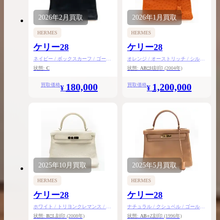
2026年
2月
買取
2026年
1月
買取
HERMES
HERMES
ケリー28
ケリー28
ネイビー / ボックスカーフ / ゴール
オレンジ / オーストリッチ / シルバ
ド金具
ー金具
状態:
C
状態:
AB
□H刻印
(2004年)
180,000
1,200,000
買取価格
買取価格
¥
¥
2025年
10月
買取
2025年
5月
買取
HERMES
HERMES
ケリー28
ケリー28
ホワイト / トリヨンクレマンス / シ
ナチュラル / クシュベル / ゴールド
ルバー金具
金具
状態:
B
□L刻印
(2008年)
状態:
AB
○Z刻印
(1996年)