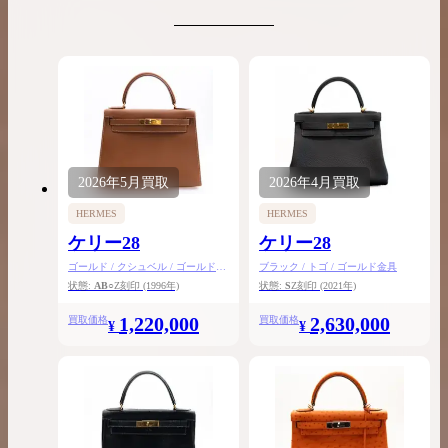
2026年
5月
買取
2026年
4月
買取
HERMES
HERMES
ケリー28
ケリー28
ゴールド / クシュベル / ゴールド金
ブラック / トゴ / ゴールド金具
具
状態:
AB
○Z刻印
(1996年)
状態:
S
Z刻印
(2021年)
1,220,000
2,630,000
買取価格
買取価格
¥
¥