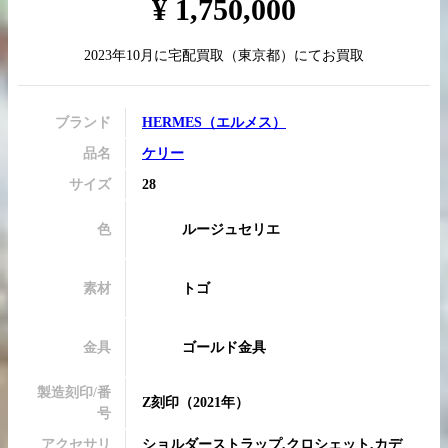
¥
1,750,000
2023年10月
に
宅配買取
（
東京都
）にてお買取
買取実績はこちらから
ブランド
HERMES
（
エルメス
）
品名
ケリー
サイズ
28
色
ルージュセリエ
素材
トゴ
金具
ゴールド金具
製造刻印/番
Z刻印
（2021年）
号
アクセサリ
ショルダーストラップ,クロシェット,カデ