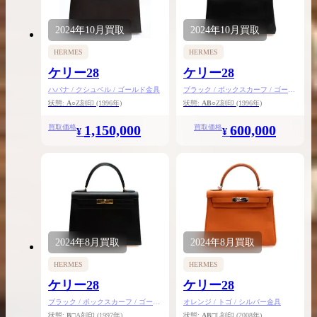
2024年
10月
買取
2024年
10月
買取
HERMES
HERMES
ケリー28
ケリー28
ハバナ / クシュベル / ゴールド金具
ブラック / ボックスカーフ / ゴール
ド金具
状態:
A
○Z刻印
(1996年)
状態:
AB
○Z刻印
(1996年)
1,150,000
600,000
買取価格
買取価格
¥
¥
2024年
8月
買取
2024年
8月
買取
HERMES
HERMES
ケリー28
ケリー28
ブラック / ボックスカーフ / ゴール
オレンジ / トゴ / シルバー金具
ド金具
状態:
B
□A刻印
(1997年)
状態:
AB
□L刻印
(2008年)