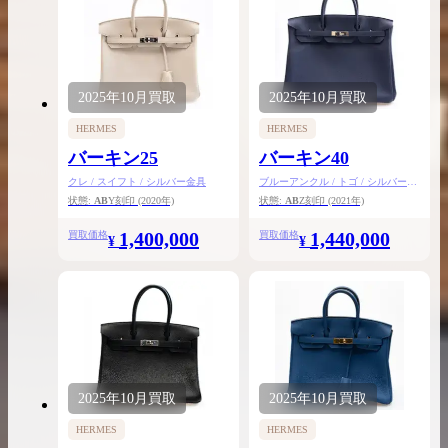
2025年
10月
買取
2025年
10月
買取
HERMES
HERMES
バーキン25
バーキン40
クレ / スイフト / シルバー金具
ブルーアンクル / トゴ / シルバー金
具
状態:
AB
Y刻印
(2020年)
状態:
AB
Z刻印
(2021年)
1,400,000
1,440,000
買取価格
買取価格
¥
¥
2025年
10月
買取
2025年
10月
買取
HERMES
HERMES