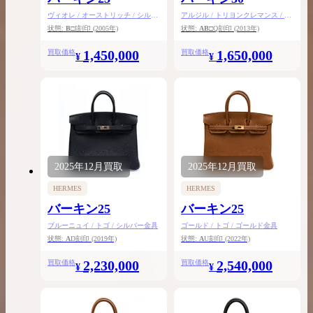
ヴィオレ / オーストリッチ / シルバ
アルジル / トリヨンクレマンス / シ
ー金具
ルバー金具
状態:
B
□I刻印
(2005年)
状態:
AB
□Q刻印
(2013年)
1,450,000
1,650,000
買取価格
買取価格
¥
¥
2025年
12月
買取
2025年
12月
買取
HERMES
HERMES
バーキン25
バーキン25
ブルーニュイ / トゴ / シルバー金具
ゴールド / トゴ / ゴールド金具
状態:
A
D刻印
(2019年)
状態:
A
U刻印
(2022年)
2,230,000
2,540,000
買取価格
買取価格
¥
¥