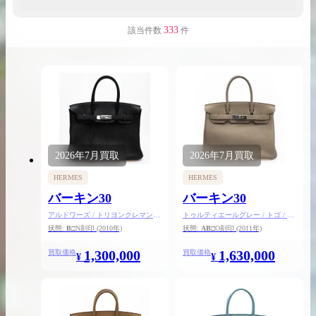
333
該当件数
件
出張買取の
宅配買取の
お申込み
お申込み
2026年
7月
買取
2026年
7月
買取
LINE査定
HERMES
HERMES
バーキン30
バーキン30
アルドワーズ / トリヨンクレマンス
トゥルティエールグレー / トゴ / シ
/ シルバー金具
ルバー金具
状態:
B
□N刻印
(2010年)
状態:
AB
□O刻印
(2011年)
1,300,000
1,630,000
買取価格
買取価格
¥
¥