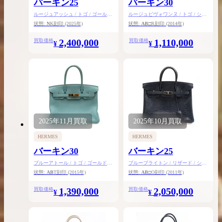
バーキン25
バーキン30
ルージュアッシュ / トゴ / ゴールド
ルージュピヴォワンヌ / トゴ / シル
金具
バー金具
状態:
N
K刻印
(2025年)
状態:
AB
□R刻印
(2014年)
2,400,000
1,110,000
買取価格
買取価格
¥
¥
2025年
11月
買取
2025年
10月
買取
HERMES
HERMES
バーキン30
バーキン25
ブルーアトール / トゴ / ゴールド金
ブルーブライトン / リザード / シル
具
バー金具
状態:
AB
T刻印
(2015年)
状態:
AB
□O刻印
(2011年)
1,390,000
2,050,000
買取価格
買取価格
¥
¥