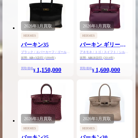
2026年
1月
買取
2026年
1月
買取
HERMES
HERMES
バーキン35
バーキン ギリーズ
30
ブラック / エバーカーフ / ゴールド
アネモネ / トゴ / スイフト / シルバ
金具
ー金具
状態:
AB
○X刻印
(1994年)
状態:
AB
□R刻印
(2014年)
1,150,000
1,600,000
買取価格
買取価格
¥
¥
2026年
1月
買取
2026年
1月
買取
HERMES
HERMES
バーキン25
バーキン30