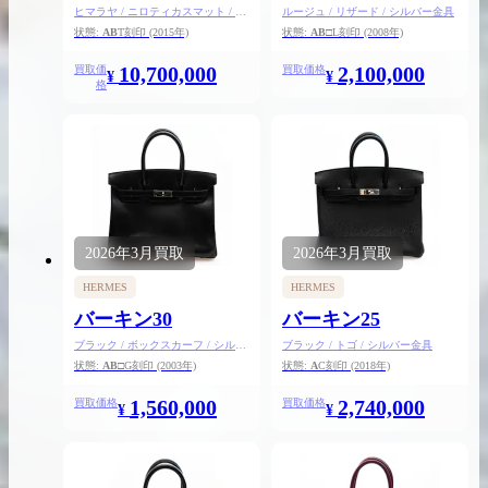
ヒマラヤ / ニロティカスマット / シ
ルージュ / リザード / シルバー金具
ルバー金具
状態:
AB
T刻印
(2015年)
状態:
AB
□L刻印
(2008年)
10,700,000
2,100,000
買取価
買取価格
¥
¥
格
2026.04.10
2025.05.16
希少なリザード素材のバーキンの買取価格や
ケリーアドの買取価
高く売るためのポイントを徹底解説
取相場や高く売れる
バーキン相場解説
ケリー相場解
2026年
3月
買取
2026年
3月
買取
HERMES
HERMES
バーキン30
バーキン25
コラムをさらにみる
ブラック / ボックスカーフ / シルバ
ブラック / トゴ / シルバー金具
ー金具
状態:
AB
□G刻印
(2003年)
状態:
A
C刻印
(2018年)
1,560,000
2,740,000
買取価格
買取価格
¥
¥