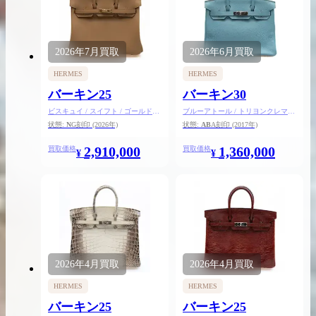
2026年
7月
買取
2026年
6月
買取
買取実績はこちらから
HERMES
HERMES
バーキン25
バーキン30
ビスキュイ / スイフト / ゴールド金
ブルーアトール / トリヨンクレマン
具
ス / シルバー金具
状態:
N
G刻印
(2026年)
状態:
AB
A刻印
(2017年)
2,910,000
1,360,000
買取価格
買取価格
¥
¥
2026年
4月
買取
2026年
4月
買取
HERMES
HERMES
バーキン25
バーキン25