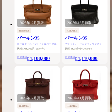
2025年
12月
買取
2025年
12月
買取
HERMES
HERMES
バーキン35
バーキン35
ゴールド / スイフト / シルバー金具
ブラック / トリヨンクレマンス / シ
ルバー金具
状態:
AB
□K刻印
(2007年)
状態:
B
□M刻印
(2009年)
1,100,000
1,110,000
買取価格
買取価格
¥
¥
2025年
12月
買取
2025年
11月
買取
HERMES
HERMES