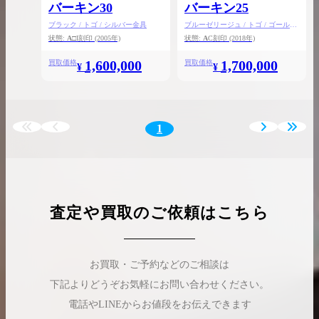
バーキン30
バーキン25
ブラック / トゴ / シルバー金具
ブルーゼリージュ / トゴ / ゴールド
金具
状態:
A
□I刻印
(2005年)
状態:
A
C刻印
(2018年)
1,600,000
1,700,000
買取価格
買取価格
¥
¥
1
査定や買取のご依頼はこちら
お買取・ご予約などのご相談は
下記よりどうぞお気軽にお問い合わせください。
電話やLINEからお値段をお伝えできます