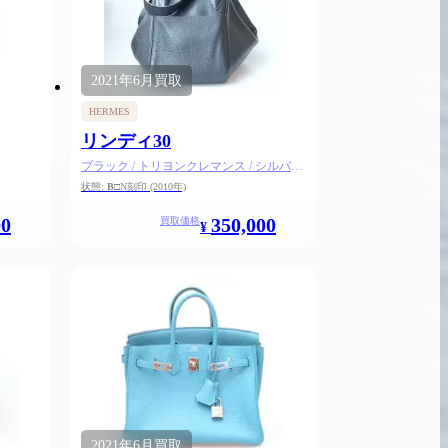
2021年
6月
買取
HERMES
リンディ30
ブラック / トリヨンクレマンス / シルバー
金具
状態:
B
□N刻印
(2010年)
00
350,000
買取価格
¥
2026.05.18
2021年
6月
買取