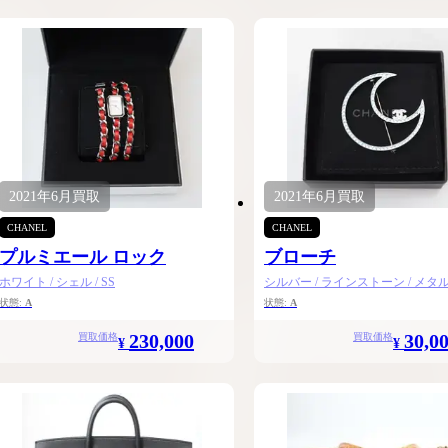
2021年
6月
買取
2021年
6月
買取
CHANEL
CHANEL
プルミエール ロック
ブローチ
ホワイト / シェル / SS
シルバー / ラインストーン / メタ
状態:
A
状態:
A
230,000
30,0
買取価格
買取価格
¥
¥