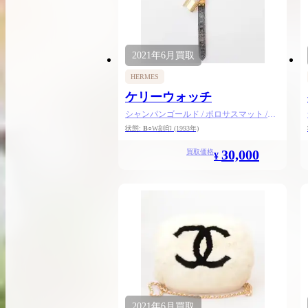
買取実績はこちらから
2021年
6月
買取
HERMES
ケリーウォッチ
シャンパンゴールド / ポロサスマット /
GPメッキ / ゴールド金具
状態:
B
○W刻印
(1993年)
30,000
買取価格
¥
2026.04.10
2
2021年
6月
買取