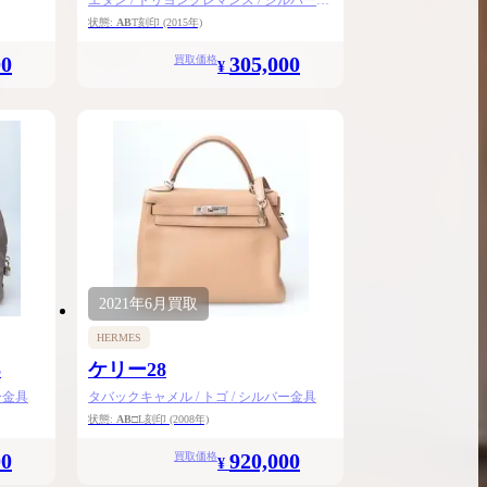
エタン / トリヨンクレマンス / シルバー金
具
状態:
AB
T刻印
(2015年)
00
305,000
買取価格
¥
2021年
6月
買取
HERMES
5
ケリー28
ー金具
タバックキャメル / トゴ / シルバー金具
状態:
AB
□L刻印
(2008年)
00
920,000
買取価格
¥