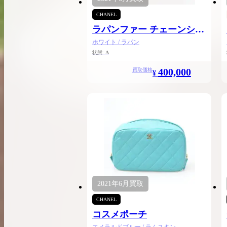
希少なリザード素材のバーキンの買取価格や
CHANEL
高く売るためのポイントを徹底解説
ラパンファー チェーンショ
ルダー
バーキン相場解説
ホワイト / ラパン
状態:
A
400,000
買取価格
¥
コラムをさらにみる
2021年
6月
買取
CHANEL
コスメポーチ