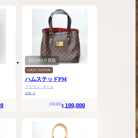
2021年
6月
買取
LOUIS VUITTON
ハムステッドPM
ル
ブラウン / ダミエ
状態:
A
00
100,000
買取価格
¥