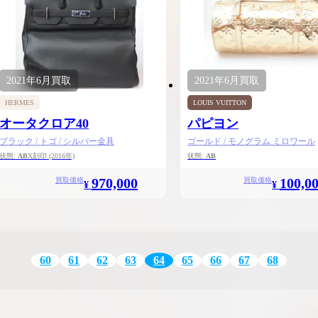
2021年
6月
買取
2021年
6月
買取
HERMES
LOUIS VUITTON
オータクロア40
パピヨン
ブラック / トゴ / シルバー金具
ゴールド / モノグラム ミロワール
状態:
AB
X刻印
(2016年)
状態:
AB
970,000
100,0
買取価格
買取価格
¥
¥
60
61
62
63
64
65
66
67
68