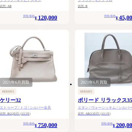
ブラック / キャビアスキン
ブラウン / モノグラム
状態:
AB
状態:
B
120,000
45,0
買取価格
買取価格
¥
¥
2021年
6月
買取
2021年
6月
買取
HERMES
HERMES
ケリー32
ボリード リラックス3
エトゥープ / トゴ / シルバー金具
エタン / ヴォーシッキム / シルバ
状態:
B
□Q刻印
(2013年)
状態:
AB
□O刻印
(2011年)
750,000
200,0
買取価格
買取価格
¥
¥