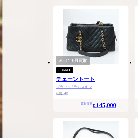
2021年
6月
買取
CHANEL
チェーントート
ブラック / ラムスキン
状態:
AB
145,000
買取価格
¥