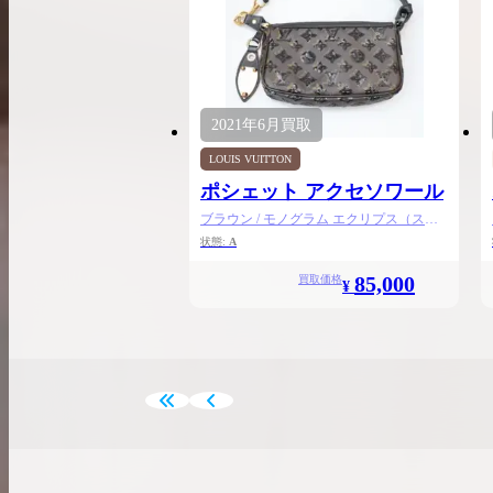
2021年
6月
買取
LOUIS VUITTON
ポシェット アクセソワール
ブラウン / モノグラム エクリプス（スパ
ンコール）
状態:
A
85,000
買取価格
¥