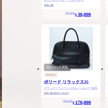
エメラルドブルー / ラムスキン
状態:
AB
38,000
買取価格
¥
2021年
6月
買取
HERMES
ボリード リラックス35
ブラック / ヴォーシッキム / シルバー金具
状態:
B
□O刻印
(2011年)
170,000
買取価格
¥