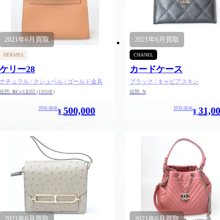
2021年
6月
買取
2021年
6月
買取
HERMES
CHANEL
ケリー28
カードケース
ナチュラル / クシュベル / ゴールド金具
ブラック / キャビアスキン
状態:
BC
○Y刻印
(1995年)
状態:
N
500,000
31,0
買取価格
買取価格
¥
¥
025.05.16
2025.05.13
2021年
6月
買取
2021年
6月
買取