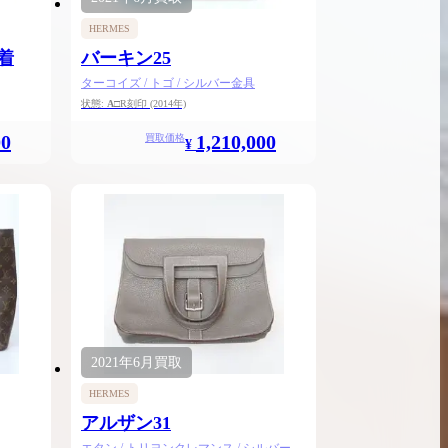
ンブラシリーズの買
ケリー35の買取価格はどれくらい？実績に基
HERMES
体的に買取価格がア
づいた買取目安や査定ポイントを解説
着
バーキン25
ケリー相場解説
ターコイズ / トゴ / シルバー金具
説
状態:
A
□R刻印
(2014年)
00
1,210,000
買取価格
¥
2021年
6月
買取
HERMES
アルザン31