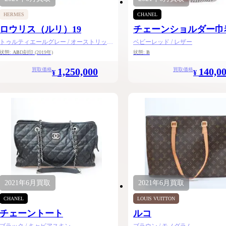
ケリーアドの買取価格が高騰中！リアルな買
ヴァンクリーフのアルハ
HERMES
CHANEL
取相場や高く売れるコツを解説
取価格は？相場高騰で全
ップしています
ロウリス（ルリ）19
チェーンショルダー巾
ケリー相場解説
トゥルティエールグレー / オーストリッチ
ベビーレッド / レザー
/ シャンパンゴールド金具
ヴァンクリ相場解
状態:
AB
D刻印
(2019年)
状態:
B
1,250,000
140,0
買取価格
買取価格
¥
¥
2021年
6月
買取
2021年
6月
買取
CHANEL
LOUIS VUITTON
チェーントート
ルコ