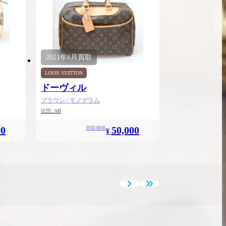
2021年
6月
買取
LOUIS VUITTON
ドーヴィル
ブラウン / モノグラム
状態:
AB
00
50,000
買取価格
¥