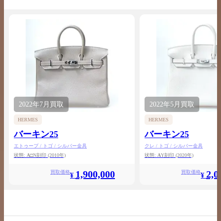
2022年
7月
買取
2022年
5月
買取
HERMES
HERMES
バーキン25
バーキン25
エトゥープ / トゴ / シルバー金具
クレ / トゴ / シルバー金具
状態:
A
□N刻印
(2010年)
状態:
A
Y刻印
(2020年)
1,900,000
2,0
買取価格
買取価格
¥
¥