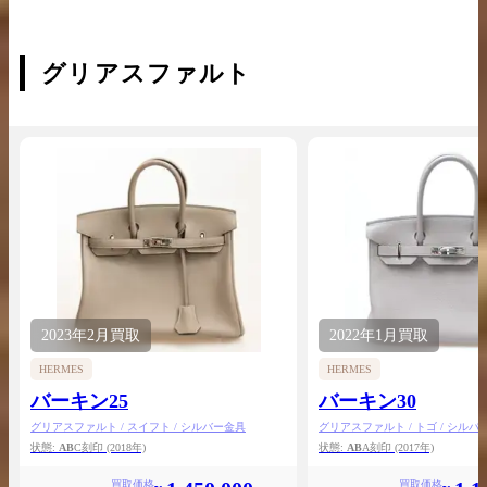
グリアスファルト
2023年
2月
買取
2022年
1月
買取
HERMES
HERMES
バーキン25
バーキン30
グリアスファルト / スイフト / シルバー金具
グリアスファルト / トゴ / シルバ
状態:
AB
C刻印
(2018年)
状態:
AB
A刻印
(2017年)
買取価格
買取価格