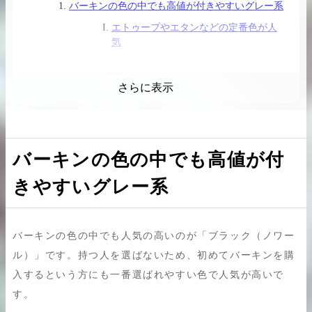
バーキンの色の中でも高値が付きやすいグレー系
エトゥープやエタンなどの定番色が人
気
グレーのバーキン25は中古でも定価以
上でお買取可能
2026.04.10
2025.05.16
さらに表示
バーキンで用いられるグレー系カラー別の買取傾
希少なリザード素材のバーキンの買取価格や
ケリーアドの買取価
向
高く売るためのポイントを徹底解説
取相場や高く売れる
エトゥープ
バーキンの色の中でも高値が付
バーキン相場解説
ケリー相場解
エタン
トゥルティエールグレー
きやすいグレー系
グリアスファルト
コラムをさらにみる
グラファイト
バーキンの色の中でも人気の高いのが「ブラック（ノワー
グリメイヤー
ル）」です。持つ人を選ばないため、初めてバーキンを購
グレー系のバーキンを高値で売るためのポイント
入するという方にも一番選ばれやすい色で人気が高いで
人気の素材は「トゴ」「トリヨンクレ
す。
マンス」の二つ