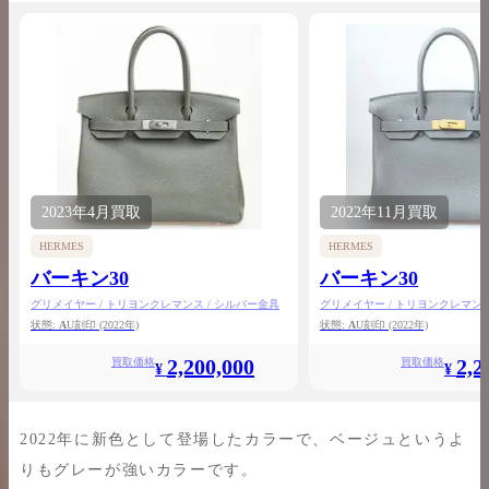
2023年
4月
買取
2022年
11月
買取
HERMES
HERMES
バーキン30
バーキン30
グリメイヤー / トリヨンクレマンス / シルバー金具
グリメイヤー / トリヨンクレマンス
状態:
A
U刻印
(2022年)
状態:
A
U刻印
(2022年)
2,200,000
2,2
買取価格
買取価格
¥
¥
2022年に新色として登場したカラーで、ベージュというよ
りもグレーが強いカラーです。