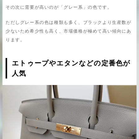
製造刻印が新しいほど高値
その次に需要が高いのが「グレー系」の色です。
状態ランクによって大きく買取価格が
変わる
ただしグレー系の色は種類も多く、ブラックより生産数が
まとめ
少ないため希少性も高く、市場価格が極めて高い傾向にあ
ります。
エトゥープやエタンなどの定番色が
人気