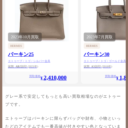
2023年
10月
買取
2023年
7月
買取
HERMES
HERMES
バーキン25
バーキン30
エトゥープ / トゴ / シルバー金具
エトゥープ / トゴ / ゴールド金具
状態:
AB
Z刻印
(2021年)
状態:
A
X刻印
(2016年)
2,410,000
1,8
買取価格
買取価格
¥
¥
グレー系で安定してもっとも高い買取相場なのがエトゥー
プです。
エトゥープはバーキンに限らずバッグや財布、小物といっ
たどのアイテムでも一番高値が付きやすい色となっていま