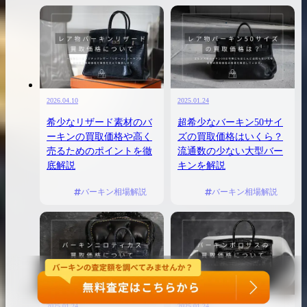
2026.04.10
2025.01.24
希少なリザード素材のバ
超希少なバーキン50サイ
ーキンの買取価格や高く
ズの買取価格はいくら？
売るためのポイントを徹
流通数の少ない大型バー
底解説
キンを解説
バーキン相場解説
バーキン相場解説
2025.01.24
2025.01.24