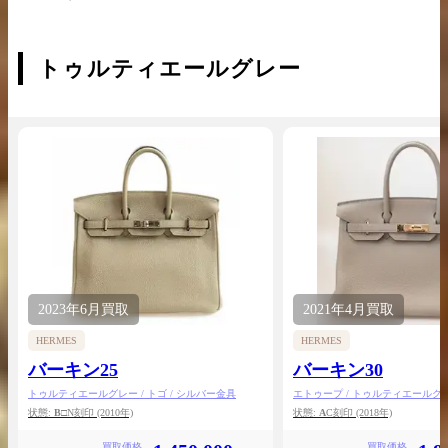
トゥルティエールグレー
2023年
6月
買取
2021年
4月
買取
HERMES
HERMES
バーキン25
バーキン30
トゥルティエールグレー / トゴ / シルバー金具
エトゥープ / トゥルティエールグレー
ズゴールド金具
状態:
B
□N刻印
(2010年)
状態:
A
C刻印
(2018年)
買取価格
買取価格