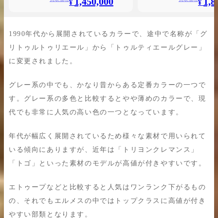
1,450,000
1,8
¥
¥
1990年代から展開されているカラーで、途中で名称が「グ
リトゥルトゥリエール」から「トゥルティエールグレー」
に変更されました。
グレー系の中でも、かなり昔からある定番カラーの一つで
す。グレー系の多色と比較するとやや薄めのカラーで、現
代でも非常に人気の高い色の一つとなっています。
年代が幅広く展開されているため様々な素材で用いられて
いる傾向にありますが、近年は「トリヨンクレマンス」
「トゴ」といった素材のモデルが高値が付きやすいです。
エトゥープなどと比較すると人気はワンランク下がるもの
の、それでもエルメスの中ではトップクラスに高値が付き
やすい部類となります。