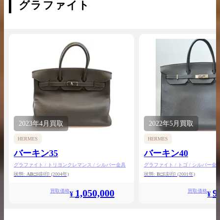
グラファイト
2023年
4月
買取
2022年
5月
買取
HERMES
HERMES
バーキン35
バーキン40
グラファイト / トリヨンクレマンス / シルバー金具
グラファイト / トゴ / シルバー金
状態:
AB
□H刻印
(2004年)
状態:
B
□E刻印
(2001年)
1,050,000
9
買取価格
買取価格
¥
¥