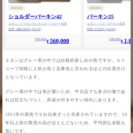
HERMES
HERMES
ショルダーバーキン42
バーキン25
エタン / トリヨンクレマンス / シルバー金具
エタン / トゴ / ゴールド金具
状態:
AB
□O刻印
(2011年)
状態:
S
Y刻印
(2020年)
560,000
1,8
買取価格
買取価格
¥
¥
エタンはグレー系の中では比較的新しめの色ですが、エト
ゥープ同様に人気が高く定番色と言われるほどの位置付け
となっています。
グレー系の中では色が濃いため、中古品でも多少の傷であ
れば目立ちづらく、高値が付きやすい傾向にあります。
2011年の新色でそれ以来ずっと生産されていますので、10
年以上前の製造の品がほとんどないため、平均的な金額も
高いです。