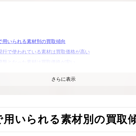
で用いられる素材別の買取傾向
現行で使われている素材は買取価格が高い
廃盤となった素材は買取価格が安い
珍しい素材は近年買取相場が上昇中
さらに表示
クロコやオーストなどエキゾチックレザーの高値傾向
る買取価格の差を比較
似た素材でも買取価格が30万円変わるケース
中古でも値段が付きやすい「トゴ」「トリヨンクレマンス」
で用いられる素材別の買取