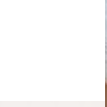
ンブラシリーズの買
ケリー35の買取価格はどれくらい？実績に基
体的に買取価格がア
づいた買取目安や査定ポイントを解説
ケリー相場解説
説