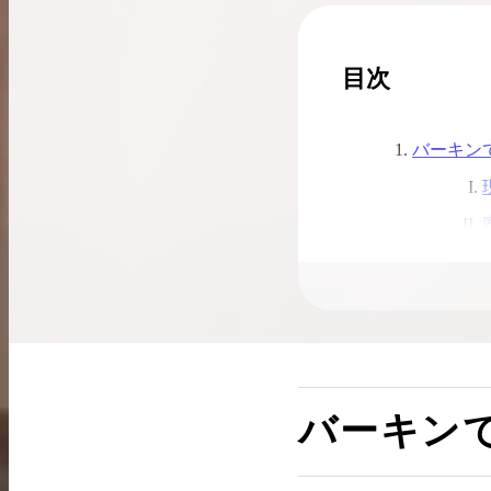
目次
バーキン
素材によ
バーキン
まとめ