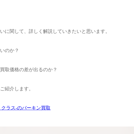
ケリーアドの買取価格が高騰中！リアルな買
ヴァンクリーフのアルハ
取相場や高く売れるコツを解説
取価格は？相場高騰で全
ップしています
ケリー相場解説
いに関して、詳しく解説していきたいと思います。
ヴァンクリ相場解
いのか？
買取価格の差が出るのか？
ご紹介します。
ーストクラス-のバーキン買取