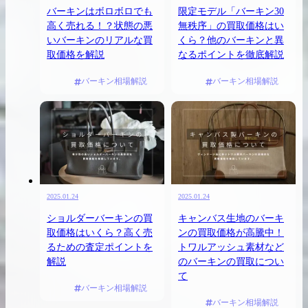
バーキンはボロボロでも
限定モデル「バーキン30
高く売れる！？状態の悪
無秩序」の買取価格はい
いバーキンのリアルな買
くら？他のバーキンと異
取価格を解説
なるポイントを徹底解説
バーキン相場解説
バーキン相場解説
2026.04.10
2025.05.16
希少なリザード素材のバーキンの買取価格や
ケリーアドの買取価
高く売るためのポイントを徹底解説
取相場や高く売れる
バーキン相場解説
ケリー相場解
2025.01.24
2025.01.24
コラムをさらにみる
ショルダーバーキンの買
キャンバス生地のバーキ
取価格はいくら？高く売
ンの買取価格が高騰中！
るための査定ポイントを
トワルアッシュ素材など
解説
のバーキンの買取につい
て
バーキン相場解説
バーキン相場解説