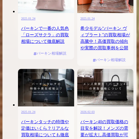
2025.01.24
2025.01.24
バーキンで一番の人気色
希少モデル“バーキン ヴ
「ローズサクラ」の買取
ィブラート”の買取相場が
相場について徹底解説
高騰中！高価買取の傾向
や実際の買取事例を公開
バーキン相場解説
バーキン相場解説
2025.01.24
2026.02.03
バーキンタッチの特徴や
バーキン40の買取価格の
定価はいくら？リアルな
目安を解説！メンズの需
買取相場についても徹底
要が拡大し高価買取が可