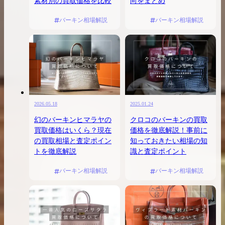
素材別の買取価格を比較
向をまとめ
バーキン相場解説
バーキン相場解説
2026.05.18
2025.01.24
幻のバーキンヒマラヤの
クロコのバーキンの買取
買取価格はいくら？現在
価格を徹底解説！事前に
の買取相場と査定ポイン
知っておきたい相場の知
トを徹底解説
識と査定ポイント
バーキン相場解説
バーキン相場解説