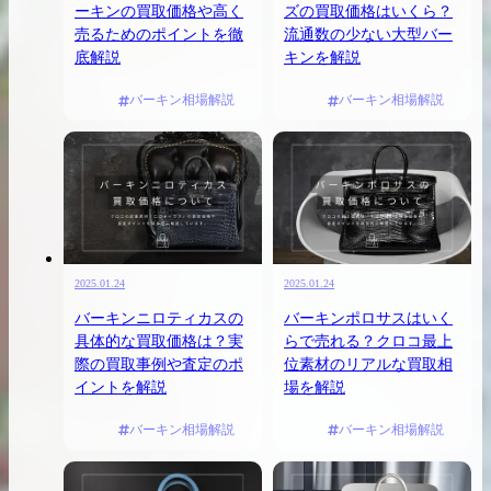
ーキンの買取価格や高く
ズの買取価格はいくら？
売るためのポイントを徹
流通数の少ない大型バー
底解説
キンを解説
出張買取の
宅配買取の
バーキン相場解説
バーキン相場解説
お申込み
お申込み
LINE査定
2025.01.24
2025.01.24
バーキンニロティカスの
バーキンポロサスはいく
具体的な買取価格は？実
らで売れる？クロコ最上
際の買取事例や査定のポ
位素材のリアルな買取相
イントを解説
場を解説
バーキン相場解説
バーキン相場解説