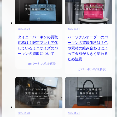
買取実績はこちらから
2025.01.24
2025.10.14
タイニーバーキンの買取
パーソナルオーダーのバ
価格は？限定プレミア化
ーキンの買取価格は？色
しているミニサイズのバ
や素材の組み合わせによ
ーキンの買取について
って金額が大きく変わる
ため注意
バーキン相場解説
バーキン相場解説
2025.01.28
2025.01.24