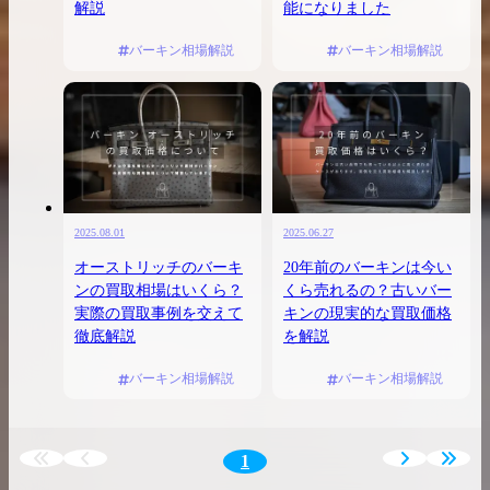
解説
能になりました
バーキン相場解説
バーキン相場解説
2025.08.01
2025.06.27
オーストリッチのバーキ
20年前のバーキンは今い
ンの買取相場はいくら？
くら売れるの？古いバー
実際の買取事例を交えて
キンの現実的な買取価格
徹底解説
を解説
バーキン相場解説
バーキン相場解説
1