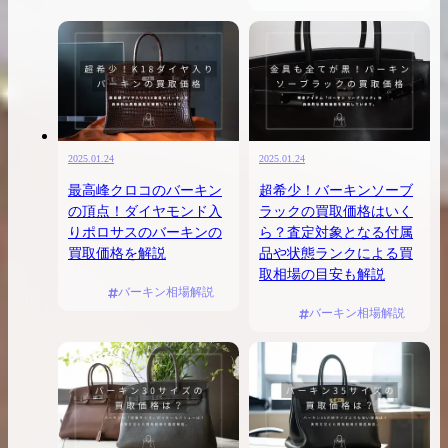
2025.01.24
2025.01.24
最高峰クロコのバーキン
超希少！バーキンソーブ
の頂点！ダイヤモンド入
ラックの買取価格はいく
りポロサスのバーキンの
ら？査定対象となる付属
買取価格を解説
品や状態ランクによる買
取相場の目安も解説
バーキン相場解説
バーキン相場解説