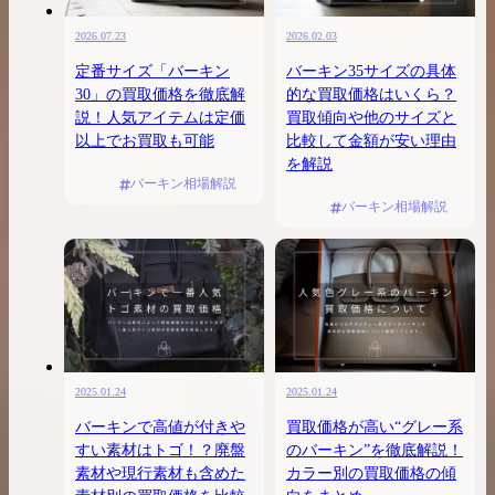
2026.07.23
2026.02.03
定番サイズ「バーキン
バーキン35サイズの具体
30」の買取価格を徹底解
的な買取価格はいくら？
説！人気アイテムは定価
買取傾向や他のサイズと
以上でお買取も可能
比較して金額が安い理由
を解説
バーキン相場解説
バーキン相場解説
2025.01.24
2025.01.24
バーキンで高値が付きや
買取価格が高い“グレー系
すい素材はトゴ！？廃盤
のバーキン”を徹底解説！
素材や現行素材も含めた
カラー別の買取価格の傾